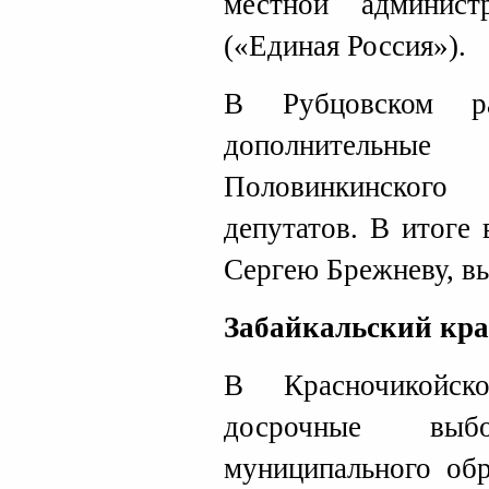
местной админист
(«Единая Россия»).
В Рубцовском р
дополнитель
Половинкинског
депутатов. В итоге
Сергею Брежневу, в
Забайкальский кр
В Красночикойск
досрочные вы
муниципального обр