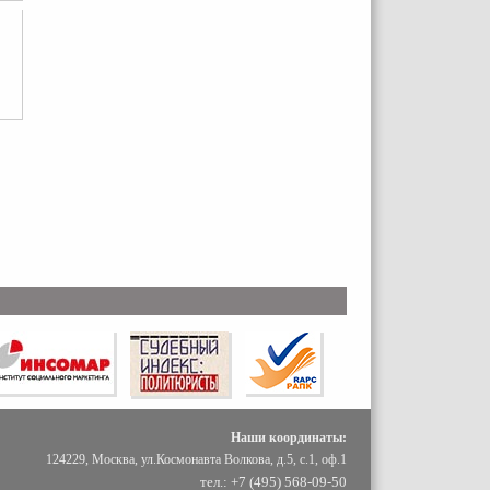
Наши координаты:
124229, Москва, ул.Космонавта Волкова, д.5, с.1, оф.1
тел.: +7 (495) 568-09-50