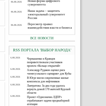
Новая форма цифрового
06.08.2026
суверенитета
Наша задача – защитить
06.08.2026
электоральный суверенитет
России
Пересмотр правил
06.08.2026
взаимодействия власти и бизнеса
ВСЕ НОВОСТИ
RSS ПОРТАЛА 'ВЫБОР НАРОДА'
6.08.2026
Чернышенко и Кравцов
поприветствовали участников
проекта «Кольцо открытий»
6.08.2026
Александр Рудаков оценил риск
«венесуэльского сценария» для Кубы
6.08.2026
В Югре ввели современные жилые
комплексы для нефтяников
6.08.2026
Лантратова: За два года удалось
вернуть домой 170 жителей Курской
области
6.08.2026
Проект «Однозначно.ЛДПР»
отрабатывает задачи предвыборной
агитации