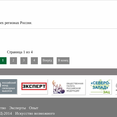
ех регионах России.
Страница 1 из 4
1
2
3
4
Вперёд
В конец
ство
Эксперты
Опыт
ГД-2014
Искусство возможного