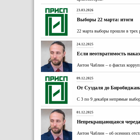
23.03.2026
Выборы 22 марта: итоги
22 марта выборы прошли в трех 
24.12.2025
Если неотвратимость наказа
Антон Чаблин – о фактах корруп
09.12.2025
От Суздаля до Биробиджа
С 3 по 9 декабря непрямые выбо
01.12.2025
Непрекращающаяся череда
Антон Чаблин – об осенних отст