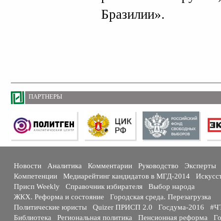
Бразилии».
ПАРТНЕРЫ
Новости
Аналитика
Комментарии
Руководство
Эксперты
Компетенции
Медиарейтинг кандидатов в МГД-2014
Искусс
Присп Weekly
Справочник избирателя
Выбор народа
ЖКХ. Реформа и состояние
Городская среда. Перезагрузка
Политические юристы
Quizer ПРИСП 2.0
Госдума-2016
#Ч
Библиотека
Региональная политика
Пенсионная реформа
Го