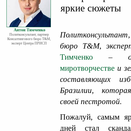
яркие сюжеты
Антон Тимченко
Политконсультант,
Политконсультант, партнер
Консалтингового бюро Т&М,
эксперт Центра ПРИСП
бюро Т&М, эксп
Тимченко
– 
миротворчестве
и зе
составляющих из
Бразилии, котора
своей пестротой.
Пожалуй, самым я
дней стал сканд