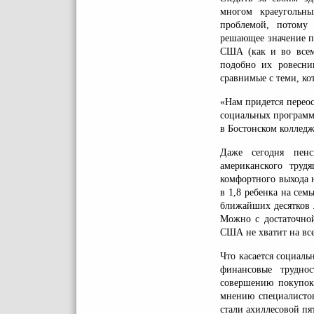
многом краеугольны
проблемой, потому
решающее значение пр
США (как и во всем
подобно их ровесни
сравнимые с теми, ко
«Нам придется перео
социальных программ
в Бостонском колледж
Даже сегодня пенс
американского труд
комфортного выхода 
в 1,8 ребенка на сем
ближайших десятков 
Можно с достаточной
США не хватит на все
Что касается социаль
финансовые трудно
совершению покупок 
мнению специалистов
стали ахиллесовой пя