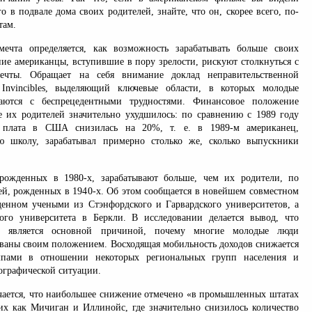
 в подвале дома своих родителей, знайте, что он, скорее всего, по-
там.
мечта определяется, как возможность зарабатывать больше своих
ние американцы, вступившие в пору зрелости, рискуют столкнуться с
ечты. Обращает на себя внимание доклад неправительственной
Invincibles, выделяющий ключевые области, в которых молодые
аются с беспрецедентными трудностями. Финансовое положение
 их родителей значительно ухудшилось: по сравнению с 1989 году
я плата в США снизилась на 20%, т. е. в 1989-м американец,
 школу, зарабатывал примерно столько же, сколько выпускники
рожденных в 1980-х, зарабатывают больше, чем их родители, по
ей, рожденных в 1940-х. Об этом сообщается в новейшем совместном
денном учеными из Стэнфордского и Гарвардского университетов, а
ого университета в Беркли. В исследовании делается вывод, что
ов является основной причиной, почему многие молодые люди
ованы своим положением. Восходящая мобильность доходов снижается
мпами в отношении некоторых региональных групп населения и
ографической ситуации.
чается, что наибольшее снижение отмечено «в промышленных штатах
ких как Мичиган и Иллинойс, где значительно снизилось количество