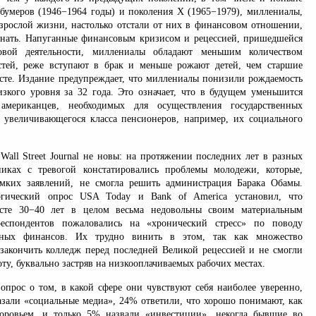
бумеров (1946−1964 годы) и поколения Х (1965−1979), миллениалы,
зрослой жизни, настолько отстали от них в финансовом отношении,
гнать. Напуганные финансовым кризисом и рецессией, пришедшейся
овой деятельности, миллениалы обладают меньшим количеством
стей, реже вступают в брак и меньше рожают детей, чем старшие
асте. Издание предупреждает, что миллениалы понизили рождаемость
кого уровня за 32 года. Это означает, что в будущем уменьшится
американцев, необходимых для осуществления государственных
увеличивающегося класса пенсионеров, например, их социального
Wall Street Journal не новы: на протяжении последних лет в разных
никах с тревогой констатировались проблемы молодежи, которые,
омких заявлений, не смогла решить администрация Барака Обамы.
огический опрос USA Today и Bank оf America установил, что
сте 30−40 лет в целом весьма недовольны своим материальным
еспондентов пожаловались на «хронический стресс» по поводу
льных финансов. Их трудно винить в этом, так как множество
закончить колледж перед последней Великой рецессией и не смогли
ту, буквально застряв на низкооплачиваемых рабочих местах.
опрос о том, в какой сфере они чувствуют себя наиболее уверенно,
зали «социальные медиа», 24% ответили, что хорошо понимают, как
доровьем, и только 5% назвали «инвестиции», некогда бывшие во