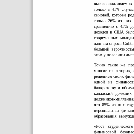
высокооплачиваемых 
только в 41% случае
сыновей, которые род
только 26% из них 
сравнению с 43% до
доходов в США было 
современных молоды
данным опроса GoBank
большей вероятность
этом у половины амер
Точно такие же про
многие из которых, 
решением своих фина
одной из финансов
банкротству и обслу
канадский должник 
должников-миллениал
что 85% из них труд
персональных финанс
образования, вынужда
«Рост студенческог
финансовой безопа