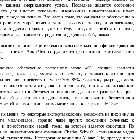
м камнем американского успеха. Последнее является особенной
 что для многих поколений американцев инвестирование имеет
и выходе на пенсию. Все идет к тому, что социальное обеспечение в
 развитом мире) изменится не в лучшую сторону, и миллениалы,
кам в других странах, уже не будут получать пособия и пенсии,
торыми располагают их родители и дедушки с бабушками.
смыслить многие вещи в области налогообложения и финансирования
», — считает Анки Чен, сотрудник центра пенсионных исследований
е.
ионное обеспечение восполняет около 40% средней зарплаты
ящегося, тогда как, учитывая современную стоимость жизни, для
на пенсию потребуется не менее 70%-85%. Если текущая рождаемость
ью останется на том же уровне или снизится, то в течение нескольких
лет только в соцобеспечении возникнет дефицит в размере $ 2 трлн.
 долей уверенности предположить, что социального обеспечения в
х детей и внуков нынешних американцев в возрасте 24−40 лет.
ных медиа, то некоторые эксперты склонны возложить на них вину за
сти миллениалов, гораздо чаще других поколений склонных к
и приобретению вещей, тренд на которые задается соцсетями. По
 из инвестиционной компании Charles Schwab, «социальные медиа
той тысячелетия». Исследование компании Allianz Life, проведенное в