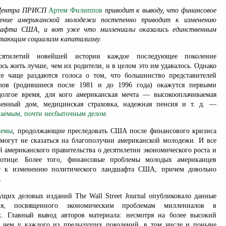
 Центра ПРИСП
Артем Филиппов
приводит к выводу, что финансовое
ение американской молодежи постепенно приводит к изменению
шафта США, и вот уже что миллениалы оказались единственным
итающим социализм капитализму.
сятилетий новейшей истории каждое последующее поколение
сь жить лучше, чем их родители, и в целом это им удавалось. Однако
е чаще раздаются голоса о том, что большинство представителей
лов (родившиеся после 1981 и до 1996 года) окажутся первыми
лгое время, для кого американская мечта — высокооплачиваемая
твенный дом, медицинская страховка, надежная пенсия и т. д. —
гаемым, почти несбыточным делом.
лемы
, продолжающие преследовать США после финансового кризиса
 могут не сказаться на благополучии американской молодежи. И все
й американского правительства о десятилетии экономического роста и
отице. Более того, финансовые проблемы молодых американцев
т к изменению политического ландшафта США, причем довольно
.
ущих деловых изданий The Wall Street Journal опубликовало данные
ния, посвященного экономическим проблемам миллениалов в
. Главный вывод авторов материала: несмотря на более высокий
, чем у каждого из предыдущих поколений, в том числе и поныне