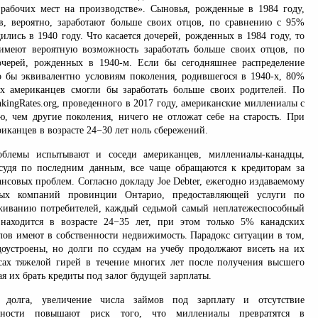
рабочих мест на производстве». Сыновья, рожденные в 1984 году,
в, вероятно, заработают больше своих отцов, по сравнению с 95%
ились в 1940 году. Что касается дочерей, рожденных в 1984 году, то
имеют вероятную возможность заработать больше своих отцов, по
черей, рожденных в 1940-м. Если бы сегодняшнее распределение
бы эквивалентно условиям поколения, родившегося в 1940-х, 80%
х американцев смогли бы заработать больше своих родителей. По
ingRates.org, проведенного в 2017 году, американские миллениалы с
ю, чем другие поколения, ничего не отложат себе на старость. При
иканцев в возрасте 24−30 лет ноль сбережений.
блемы испытывают и соседи американцев, миллениалы-канадцы,
судя по последним данным, все чаще обращаются к кредиторам за
нсовых проблем. Согласно докладу Joe Debter, ежегодно издаваемому
ых компаний провинции Онтарио, предоставляющей услуги по
живанию потребителей, каждый седьмой самый неплатежеспособный
находится в возрасте 24−35 лет, при этом только 5% канадских
ов имеют в собственности недвижимость. Парадокс ситуации в том,
оустроены, но долги по ссудам на учебу продолжают висеть на их
ах тяжелой гирей в течение многих лет после получения высшего
я их брать кредиты под залог будущей зарплаты.
о долга, увеличение числа займов под зарплату и отсутствие
сности повышают риск того, что миллениалы превратятся в