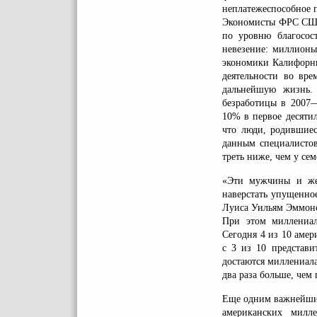
неплатежеспособное 
Экономисты ФРС США 
по уровню благосос
невезение: миллионы
экономики Калифорни
деятельности во вре
дальнейшую жизнь. 
безработицы в 2007—
10% в первое десяти
что люди, родившиес
данным специалистов
треть ниже, чем у се
«Эти мужчины и же
наверстать упущенно
Луиса Уильям Эммон
При этом миллениал
Сегодня 4 из 10 амер
с 3 из 10 представи
достаются миллениала
два раза больше, чем
Еще одним важнейшим
американских милле