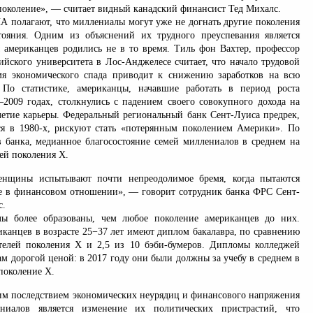
поколение», — считает видный канадский финансист Тед Михалс.
полагают, что миллениалы могут уже не догнать другие поколения
тояния. Одним из объяснений их трудного преуспевания является
 американцев родились не в то время. Тиль фон Вахтер, профессор
йского университета в Лос-Анджелесе считает, что начало трудовой
мя экономического спада приводит к снижению заработков на всю
По статистике, американцы, начавшие работать в период роста
2009 годах, столкнулись с падением своего совокупного дохода на
летие карьеры. Федеральный региональный банк Сент-Луиса предрек,
я в 1980-х, рискуют стать «потерянным поколением Америки». По
 банка, медианное благосостояние семей миллениалов в среднем на
мей поколения X.
нщины испытывают почти непреодолимое бремя, когда пытаются
е в финансовом отношении», — говорит сотрудник банка ФРС Сент-
с.
ы более образованы, чем любое поколение американцев до них.
иканцев в возрасте 25−37 лет имеют диплом бакалавра, по сравнению
телей поколения Х и 2,5 из 10 бэби-бумеров. Дипломы колледжей
м дорогой ценой: в 2017 году они были должны за учебу в среднем в
 поколение Х.
 последствием экономических неурядиц и финансового напряжения
ниалов является изменение их политических пристрастий, что