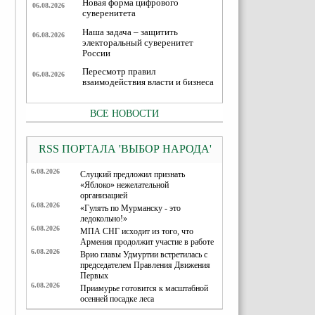
Новая форма цифрового
06.08.2026
суверенитета
Наша задача – защитить
06.08.2026
электоральный суверенитет
России
Пересмотр правил
06.08.2026
взаимодействия власти и бизнеса
ВСЕ НОВОСТИ
RSS ПОРТАЛА 'ВЫБОР НАРОДА'
6.08.2026
Слуцкий предложил признать
«Яблоко» нежелательной
организацией
6.08.2026
«Гулять по Мурманску - это
ледокольно!»
6.08.2026
МПА СНГ исходит из того, что
Армения продолжит участие в работе
6.08.2026
Врио главы Удмуртии встретилась с
председателем Правления Движения
Первых
6.08.2026
Приамурье готовится к масштабной
осенней посадке леса