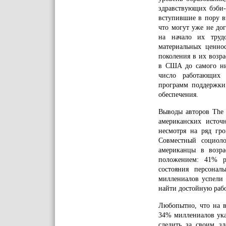
здравствующих бэби-
вступившие в пору в
что могут уже не до
на начало их труд
материальных ценно
поколения в их возр
в США до самого низ
число работающих 
программ поддержки 
обеспечения.
Выводы авторов The 
американских источ
несмотря на ряд гр
Совместный социол
американцы в возра
положением: 41% р
состояния персона
миллениалов успели 
найти достойную рабо
Любопытно, что на в
34% миллениалов ука
следить за своим з