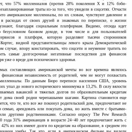
ает, что 57% миллениалов (против 28% поколения X и 12% бэби-
езапланированные траты из-за того, что увидели в соцсетях. Отчасти
, что американские миллениалы, по их словам, чувствуют давление и
ь в расходах от своих друзей и знакомых по переписке, о жизни
узнают, благодаря социальным платформам. Видимо, отсюда идет
о безусловном базовом доходе, в том числе и для пользователей
-сервисов и платформ, которую разделяют тысячи сторонников
Кортес, видной представительницы левого крыла Демократической
 случае, впору констатировать, что соцсети и неумение тратить по
еть самые долгосрочные негативные последствия для финансов
ря уже о вреде для психического здоровья.
мых составляющих американской мечты во все времена являлось
 финансовая независимость от родителей, чем не могут похвастать
миллениалы. По данным Бюро переписи населения США, уровень
них упал до нового исторического минимума в 13,2%. В силу вялости
иваемых вакансий и тяжелых долгов по образовательным кредитам
т дома своей родни черепашьими шагами. Картина становится еще
яется, что те, кто все же покинул родительский дом, предпочитают не
ю семью, арендовать или покупать дома, но жить вместе с братьями-
 или другими родственниками. Согласно опросу The Pew Research
880 года 31% американцев в возрасте 24−40 лет предпочитают жить с
 42% из них имеют долги по кредитам на образование, в среднем это
ончания учебы. Так что, если в американском фильме вы видели