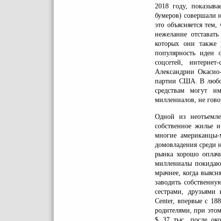
2018 году, показыв
бумеров) совершали н
это объясняется тем
нежелание отстават
которых они также 
популярность идеи 
соцсетей, интернет
Александрии Окасио-
партии США. В любом
средствам могут им
миллениалов, не гово
Одной из неотъемле
собственное жилье и
многие американцы-
домовладения среди 
рынка хорошо оплач
миллениалы покидаю
мрачнее, когда выясн
заводить собственну
сестрами, друзьями
Center, впервые с 1
родителями, при этом
$ 37 тыс. после ок