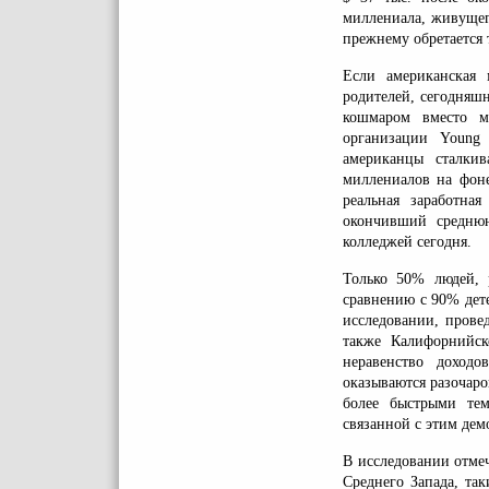
миллениала, живущего
прежнему обретается 
Если американская 
родителей, сегодняш
кошмаром вместо м
организации Young 
американцы сталкив
миллениалов на фоне
реальная заработна
окончивший среднюю
колледжей сегодня.
Только 50% людей, 
сравнению с 90% дет
исследовании, прове
также Калифорнийск
неравенство доход
оказываются разочар
более быстрыми те
связанной с этим дем
В исследовании отме
Среднего Запада, та