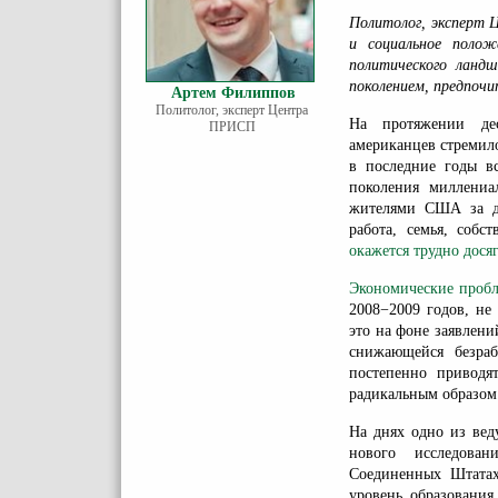
Политолог, эксперт
и социальное полож
политического ланд
поколением, предпоч
Артем Филиппов
Политолог, эксперт Центра
На протяжении де
ПРИСП
американцев стремило
в последние годы вс
поколения миллениа
жителями США за до
работа, семья, собс
окажется трудно дося
Экономические проб
2008−2009 годов, не
это на фоне заявлени
снижающейся безраб
постепенно приводя
радикальным образом
На днях одно из вед
нового исследова
Соединенных Штатах
уровень образования