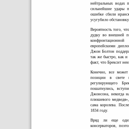
нейтральных водах п
сильнейшие удары 
ошибке сбили иранск
усугубило обстановк
Вероятность того, ч
дудку во внешней по
конфронтационной
европейскими дипло
Джон Болтон поддерж
так же быстро, как 
факт, что Брексит н
Конечно, все может
позиции в свете п
регулирующего Бр
пошатнулись, вступи
Джонсона, некогда н
плюшевого медведя», 
сама королева. Посл
1834 году.
Вряд ли еще один
консерваторов, поэ