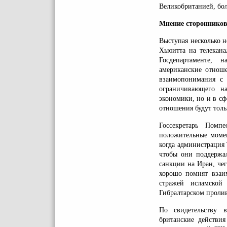
Великобританией, бо
Мнение сторонников
Выступая несколько н
Хьюитта на телекан
Госдепартаменте, 
американские отноше
взаимопонимания с 
ограничивающего н
экономики, но и в сф
отношения будут толь
Госсекретарь Помп
положительные моме
когда администрация 
чтобы они поддержа
санкции на Иран, че
хорошо помнят взаи
стражей исламской
Гибралтарском пролив
По свидетельству в
британские действия