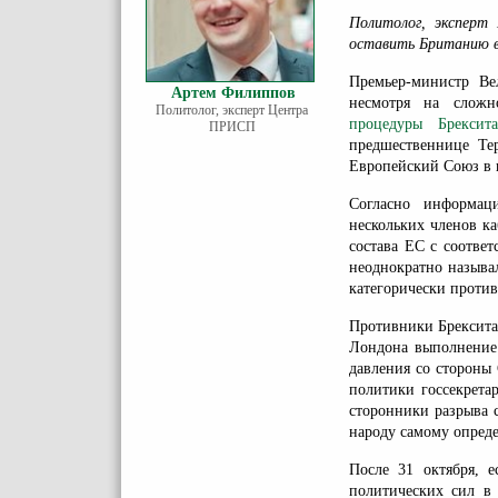
Политолог, экспер
оставить Британию в
Премьер-министр Ве
Артем Филиппов
несмотря на сложн
Политолог, эксперт Центра
процедуры Брексита
ПРИСП
предшественнице Те
Европейский Союз в к
Согласно информац
нескольких членов к
состава ЕС с соотве
неоднократно называл
категорически против
Противники Брексита 
Лондона выполнение 
давления со стороны 
политики госсекрета
сторонники разрыва с
народу самому опреде
После 31 октября, е
политических сил в 