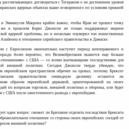
у рассчитывающих договориться с Тегераном о не достижении уровня
 иранских ядерных объектах выше оговоренного по условиям прежней
 и Эммануэля Макрона крайне важно, чтобы Иран не прошел точку
у же в прошлом Борис Джонсон не только поддерживал мирное
ской ядерной проблемы, но и несколько поумерил тон воинственных
 Альбиона в отношении сирийского правительства в Дамаске.
ях с Евросоюзом окончательно наступит период непоправимого и
гораздо более вероятно, что Великобритания окажется еще больше
 отношениям» с США — со всеми вытекающими последствиями для
ой внешней политики. Сегодня Джонсон твердо убежден, что
м европейским пространством обречен на провал, поэтому Брексит
танским правительством очевидную дилемму: останется ли
вным образом европейской державой, ориентированной на своих
едей по вопросам торговли, внешней политики и обороны, или будет
я с США после ожесточенного развода с европейцами.
сует один вопрос: сможет ли Британия отделить последствия Брексита
доброжелательное отношение со стороны своих европейских соседей от
росов внешней политики?