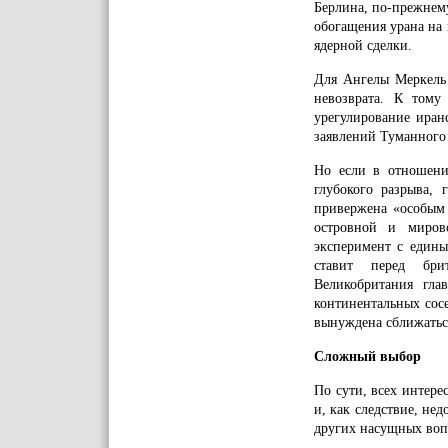
Берлина, по-прежнем
обогащения урана на
ядерной сделки.
Для Ангелы Меркель
невозврата. К том
урегулирование иран
заявлений Туманного
Но если в отношени
глубокого разрыва, 
привержена «особым
островной и миров
эксперимент с едины
ставит перед бри
Великобритания гла
континентальных сос
вынуждена сближатьс
Сложный выбор
По сути, всех интере
и, как следствие, не
других насущных воп