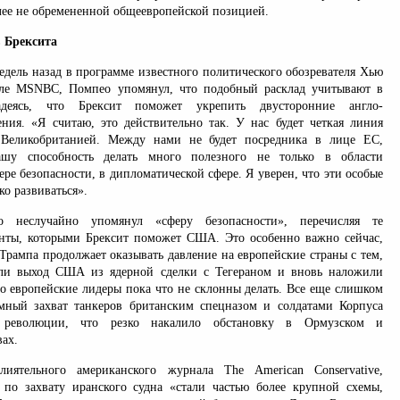
лее не обремененной общеевропейской позицией.
 Брексита
едель назад в программе известного политического обозревателя Хью
але MSNBC, Помпео упомянул, что подобный расклад учитывают в
надеясь, что Брексит поможет укрепить двусторонние англо-
ния. «Я считаю, это действительно так. У нас будет четкая линия
Великобританией. Между нами не будет посредника в лице ЕС,
ашу способность делать много полезного не только в области
ере безопасности, в дипломатической сфере. Я уверен, что эти особые
ко развиваться».
ео неслучайно упомянул «сферу безопасности», перечисляя те
нты, которыми Брексит поможет США. Это особенно важно сейчас,
Трампа продолжает оказывать давление на европейские страны с тем,
ли выход США из ядерной сделки с Тегераном и вновь наложили
го европейские лидеры пока что не склонны делать. Все еще слишком
мный захват танкеров британским спецназом и солдатами Корпуса
 революции, что резко накалило обстановку в Ормузском и
ах.
лиятельного американского журнала The American Conservative,
 по захвату иранского судна «стали частью более крупной схемы,