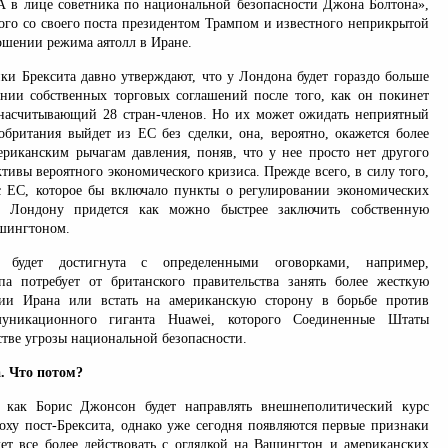
в лице советника по национальной безопасности Джона Болтона»,
ного со своего поста президентом Трампом и известного неприкрытой
ошении режима аятолл в Иране.
ки Брексита давно утверждают, что у Лондона будет гораздо больше
нии собственных торговых соглашений после того, как он покинет
насчитывающий 28 стран-членов. Но их может ожидать неприятный
обритания выйдет из ЕС без сделки, она, вероятно, окажется более
риканским рычагам давления, поняв, что у нее просто нет другого
тивы вероятного экономического кризиса. Прежде всего, в силу того,
с ЕС, которое бы включало пункты о регулировании экономических
Лондону придется как можно быстрее заключить собственную
ашингтоном.
 будет достигнута с определенными оговорками, например,
а потребует от британского правительства занять более жесткую
и Ирана или встать на американскую сторону в борьбе против
ммуникационного гиганта Huawei, которого Соединенные Штаты
стве угрозы национальной безопасности.
. Что потом?
 как Борис Джонсон будет направлять внешнеполитический курс
оху пост-Брексита, однако уже сегодня появляются первые признаки
дет все более действовать с оглядкой на Вашингтон и американских