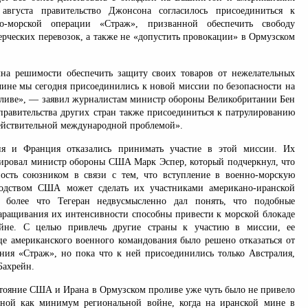
 августа правительство Джонсона согласилось присоединиться к
но-морской операции «Страж», призванной обеспечить свободу
ерческих перевозок, а также не «допустить провокации» в Ормузском
на решимости обеспечить защиту своих товаров от нежелательных
ичине мы сегодня присоединились к новой миссии по безопасности на
аливе», — заявил журналистам министр обороны Великобритании Бен
правительства других стран также присоединиться к патрулированию
действительной международной проблемой».
я и Франция отказались принимать участие в этой миссии. Их
ровал министр обороны США Марк Эспер, который подчеркнул, что
ость союзником в связи с тем, что вступление в военно-морскую
одством США может сделать их участниками американо-иранской
 более что Тегеран недвусмысленно дал понять, что подобные
наращивания их интенсивности способны привести к морской блокаде
ойне. С целью привлечь другие страны к участию в миссии, ее
це американского военного командования было решено отказаться от
ания «Страж», но пока что к ней присоединились только Австралия,
Бахрейн.
стояние США и Ирана в Ормузском проливе уже чуть было не привело
ной как минимум региональной войне, когда на иранской мине в