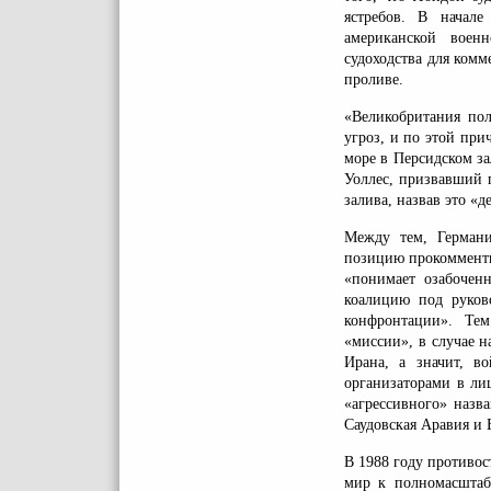
ястребов. В начале
американской воен
судоходства для комм
проливе.
«Великобритания пол
угроз, и по этой пр
море в Персидском з
Уоллес, призвавший 
залива, назвав это «
Между тем, Германи
позицию прокомменти
«понимает озабоченн
коалицию под руков
конфронтации». Тем
«миссии», в случае 
Ирана, а значит, в
организаторами в ли
«агрессивного» назв
Саудовская Аравия и 
В 1988 году противо
мир к полномасштаб