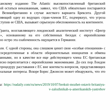
анскому изданию The Atlantic высокопоставленный британский
й остаться неназванным, заявил, что США обязательно постараются
а Великобританию в случае жесткого варианта Брексита. Другой
вляющий одну из ведущих стран-членов ЕС, подчеркнул, что угроза
ступив ее США, вызывает серьезную обеспокоенность на континенте.
ранта, возглавляющего лондонский аналитический институт «Центр
м», основанному на его собственных беседах с европейскими
о остро эта озабоченность ощущается в Германии.
ен. С одной стороны, она слишком ценит свои «особые отношения» с
осредоточенные в области оборонительных инициатив и обмена
анными, но в качестве все еще действующего члена ЕС британская
есно переплетается с европейскими экономиками. До сих пор Лондон
процедуру расставания с ЕС вне контекста вопросов, представляющих
ональные интересы. Вскоре Борис Джонсон может обнаружить, что это
на:
https://eadaily.com/ru/news/2019/10/07/breksit-mozhet-ostavit-britaniyu-
v-zalozhnikah-u-amerikanskih-yastrebov