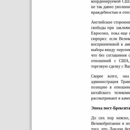
координируемой США 
не так давно уволен
враждебностью в отн
Английские сторонни
свободы при заключе
Евросоюз, пока еще 
сюрприз: если Велик
восприимчивой к аме
выбора ввиду перспек
что без соглашения 
отношений с США, 
торговую сделку с В
Скорее всего, она
администрация Трамп
позицию в отношени
китайского телеко
рассматривают в каче
Эпоха пост-Брексита
До сих пор неясно,
Великобритании в эп
того, что Лондон бу