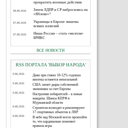
прекратить военные действия
Зачем ЛДПР и СР набросились на
08.08.2026
«Яблоко»?
Украинцы в Европе лишены
07.08.2026
всяких иллюзий
Ниша России – стать «мозгом»
07.08.2026
БРИКС
ВСЕ НОВОСТИ
RSS ПОРТАЛА 'ВЫБОР НАРОДА'
9.08.2026
Даже при ставке 10-12% годовых
ипотека останется непосильной
9.08.2026
США латает дыры собственной
экономики за счет Европы
9.08.2026
Настроение избирателей – в новые
мандаты. Шансы КПРФ в
Мурманской области
8.08.2026
Строители возводят и ремонтируют
17 спортивных объектов в ЛНР
8.08.2026
В небе над Москвой могло произойти
то, что кардинально поменяет
правила игры