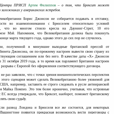
т Центра ПРИСП
Артем Филиппов
– о том, что Брексит может
 заложниках у американских ястребов.
ликобритании Борис Джонсон не собирается подавать в отставку,
ости во взаимопонимании с Брюсселем относительно условий
, что во многом стоило кресла на Даунинг-Стрит, 10 его
резе Мэй. Напомним, что Великобритания должна была покинуть
онце марта текущего года, однако этого до сих пор не случилось.
ии, полученной в минувшие выходные британской прессой от
абинета Джонсона, он по-прежнему настроен вывести свою страну из
тствующим соглашением или без него. В качестве даты «Х» Джонсон
 31 октября 2019 года, в то время как парламент Британии настроен
 разрыва с Европой без оформления соответствующего договора.
не раз заявляли, что с точки зрения внешнеполитических перспектив
этого сценария может сделать Великобританию более уязвимой для
США, например, заставить ее строго следовать в русле антииранской
ря Майка Помпео. Это тем более иронично, учитывая, что островные
 ЕС всегда утверждали, что Брексит, наоборот, поможет британскому
лять свою судьбу.
сли развод Лондона и Брюсселя все же состоится, для некоторых
Вашингтоне появится прекрасная возможность вести переговоры с