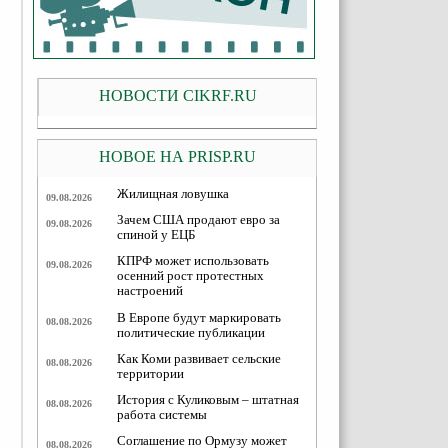
НОВОСТИ CIKRF.RU
НОВОЕ НА PRISP.RU
Жилищная ловушка
09.08.2026
Зачем США продают евро за
09.08.2026
спиной у ЕЦБ
КПРФ может использовать
09.08.2026
осенний рост протестных
настроений
В Европе будут маркировать
08.08.2026
политические публикации
Как Коми развивает сельские
08.08.2026
территории
История с Куликовым – штатная
08.08.2026
работа системы
Соглашение по Ормузу может
08.08.2026