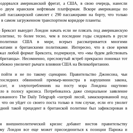
одорвался американский фрегат, а США, в свою очередь, нанесли
по двум иранским нефтяным платформам. Вскоре американцы по
ий пассажирский самолет с 290 пассажирами на борту, что только
у в самом загруженном транспортном коридоре планеты.
то Брексит вынудит Лондон начать если не плясать под американскую
литике, то более тесно, чем в последние годы следовать в русле
 политики США в мире, всерьез рассматривается многими
матами и британскими политиками. Интересно, что в свое время
ал любой формат Брексита, подчеркнув, что «мы будем действовать
и британцы». Несомненно, пресловутый ястреб прекрасно понимал тот
еизбежно увеличит рычаги влияния США на Великобританию.
 пойти и не по такому сценарию. Правительство Джонсона, чьи
оследних обвинений премьер-министра в нарушении закона,
ексит, и злоупотреблениях на посту мэра Лондона ощутимо
ло в полосу кризиса. Потребовалось даже специальное заявление
азванного The Daily Telegraph «хитрой лисой, замаскированной под
что он уйдет со своего поста только в том случае, если его уволит
едний такой прецедент в британской политике был зафиксирован в
 внешнеполитический кризис добавит вистов правительству
тому Лондон все еще может присоединиться к позиции Парижа и