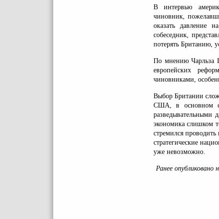
В интервью америк
чиновник, пожелавши
оказать давление н
собеседник, предста
потерять Британию, у
По мнению Чарльза Г
европейских рефор
чиновниками, особенн
Выбор Британии слож
США, в основном с
разведывательными д
экономика слишком т
стремился проводить 
стратегические наци
уже невозможно.
Ранее опубликовано 