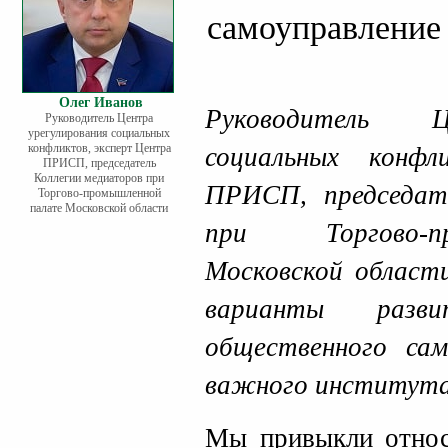
самоуправление
Олег Иванов
Руководитель Ц
Руководитель Центра
урегулирования социальных
конфликтов, эксперт Центра
социальных конф
ПРИСП, председатель
Коллегии медиаторов при
ПРИСП, председат
Торгово-промышленной
палате Московской области
при Торгово-п
Московской облас
варианты разви
общественного сам
важного института
Мы привыкли относ