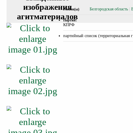
изображения
Белгородская область
|
Регион(ы)
агитматериалов
Партия:
КПРФ
партийный список (территориальная г