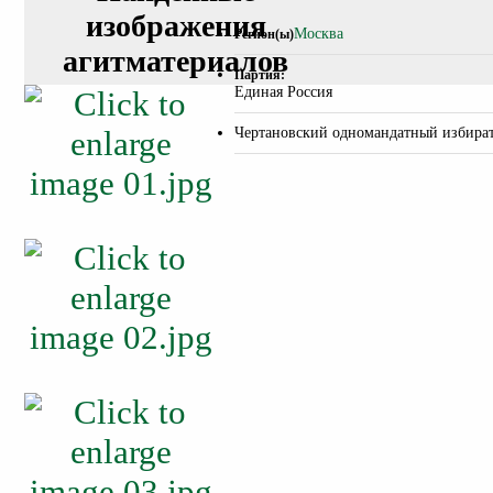
изображения
Москва
Регион(ы)
агитматериалов
Партия:
Единая Россия
Чертановский одномандатный избира