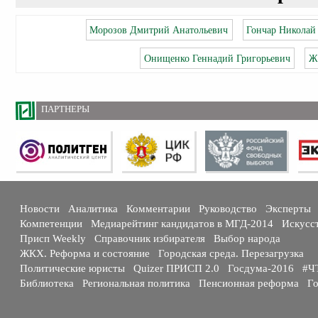
Морозов Дмитрий Анатольевич
Гончар Николай
Онищенко Геннадий Григорьевич
Ж
ПАРТНЕРЫ
Новости
Аналитика
Комментарии
Руководство
Эксперты
Компетенции
Медиарейтинг кандидатов в МГД-2014
Искусс
Присп Weekly
Справочник избирателя
Выбор народа
ЖКХ. Реформа и состояние
Городская среда. Перезагрузка
Политические юристы
Quizer ПРИСП 2.0
Госдума-2016
#Ч
Библиотека
Региональная политика
Пенсионная реформа
Го