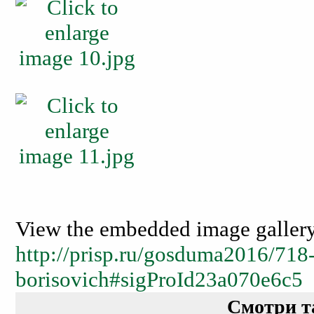
View the embedded image gallery 
http://prisp.ru/gosduma2016/718-
borisovich#sigProId23a070e6c5
Смотри т