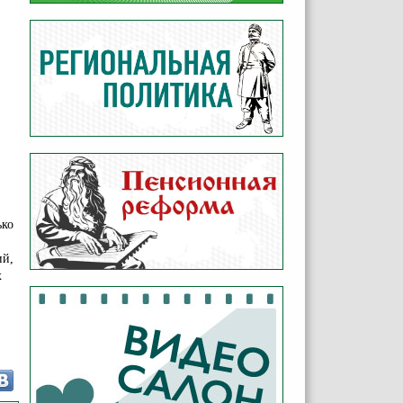
ько
ий,
х