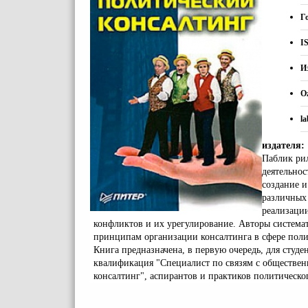
Г
I
И
O
la
издателя:
Паблик ри
деятельнос
создание и
различных
реализаци
конфликтов и их урегулирование. Авторы систем
принципам организации консалтинга в сфере пол
Книга предназначена, в первую очередь, для студе
квалификация "Специалист по связям с обществен
консалтинг", аспирантов и практиков политическо