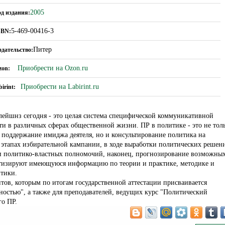
2005
од издания:
5-469-00416-3
SBN:
Питер
здательство:
Приобрести на Ozon.ru
zon:
Приобрести на Labirint.ru
birint:
лейшнз сегодня - это целая система специфической коммуникативной
ти в различных сферах общественной жизни. ПР в политике - это не тол
 поддержание имиджа деятеля, но и консультирование политика на
 этапах избирательной кампании, в ходе выработки политических решен
и политико-властных полномочий, наконец, прогнозирование возможны
атизируют имеющуюся информацию по теории и практике, методике и
итики.
нтов, которым по итогам государственной аттестации присваивается
ностью", а также для преподавателей, ведущих курс "Политический
го ПР.