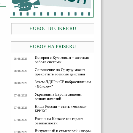
Х
НОВОСТИ CIKRF.RU
НОВОЕ НА PRISP.RU
История с Куликовым – штатная
08.08.2026
работа системы
Соглашение по Ормузу может
08.08.2026
прекратить военные действия
Зачем ЛДПР и СР набросились на
08.08.2026
«Яблоко»?
Украинцы в Европе лишены
07.08.2026
всяких иллюзий
Ниша России – стать «мозгом»
07.08.2026
БРИКС
Россия на Кавказе как гарант
07.08.2026
безопасности
Визуальный и смысловой «якорь»
07.08.2026