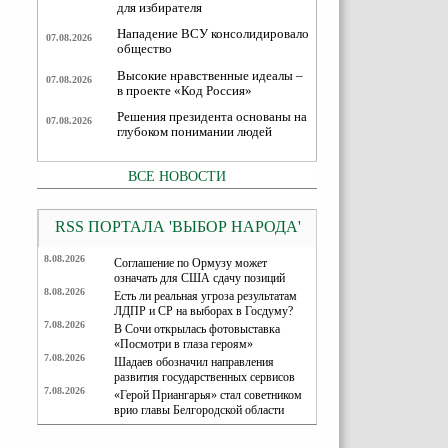
для избирателя
Нападение ВСУ консолидировало
07.08.2026
общество
Высокие нравственные идеалы –
07.08.2026
в проекте «Код Россия»
Решения президента основаны на
07.08.2026
глубоком понимании людей
ВСЕ НОВОСТИ
RSS ПОРТАЛА 'ВЫБОР НАРОДА'
8.08.2026
Соглашение по Ормузу может
означать для США сдачу позиций
8.08.2026
Есть ли реальная угроза результатам
ЛДПР и СР на выборах в Госдуму?
7.08.2026
В Сочи открылась фотовыставка
«Посмотри в глаза героям»
7.08.2026
Шадаев обозначил направления
развития государственных сервисов
7.08.2026
«Герой Приангарья» стал советником
врио главы Белгородской области