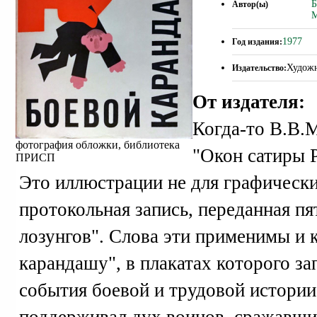
Б
Автор(ы)
М
1977
Год издания:
Худож
Издательство:
От издателя:
Когда-то В.В.М
фотография обложки, библиотека
"Окон сатиры 
ПРИСП
Это иллюстрации не для графическ
протокольная запись, переданная пя
лозунгов". Слова эти применимы и 
карандашу", в плакатах которого за
события боевой и трудовой истори