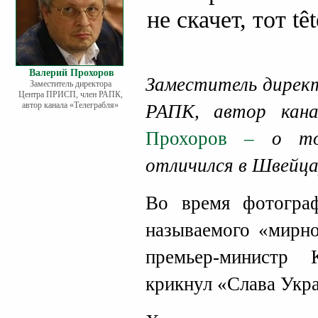
не скачет, тот têt
Валерий Прохоров
Заместитель дирек
Заместитель директора
Центра ПРИСП, член РАПК,
автор канала «Телеграбля»
РАПК, автор кана
Прохоров –
о то
отличился в Швейца
Во время фотограф
называемого «мирн
премьер-министр
крикнул «Слава Укра