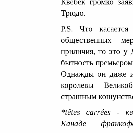
Квебек громко зая
Трюдо.
P.S. Что касается
общественных ме
приличия, то это у
бытность премьером 
Однажды он даже и
королевы Великоб
страшным кощунств
*têtes carrées - 
Канаде франко