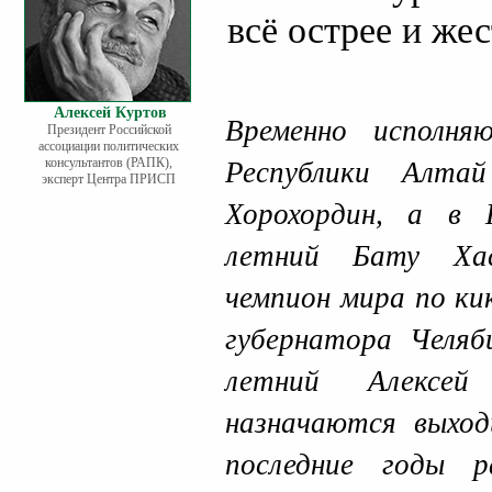
всё острее и же
Алексей Куртов
Временно исполня
Президент Российской
ассоциации политических
консультантов (РАПК),
Республики Алта
эксперт Центра ПРИСП
Хорохордин, а в 
летний Бату Ха
чемпион мира по ки
губернатора Челяб
летний Алексей
назначаются выход
последние годы 