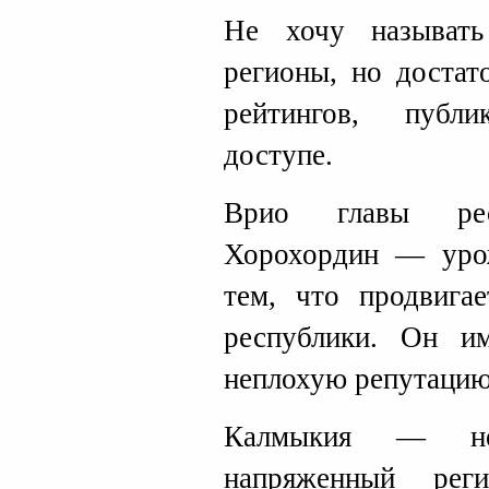
Не хочу называт
регионы, но достат
рейтингов, публ
доступе.
Врио главы ре
Хорохордин — урож
тем, что продвига
республики. Он и
неплохую репутацию
Калмыкия — не
напряженный рег