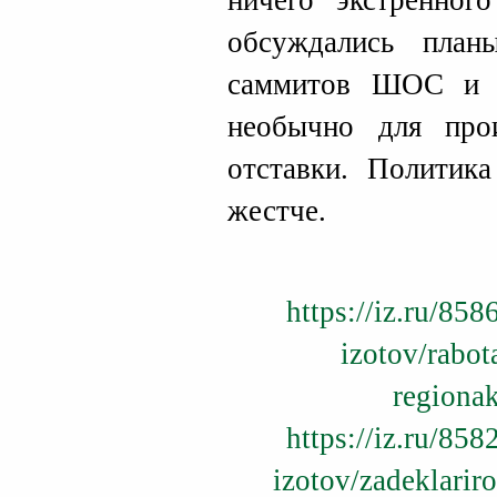
ничего экстренног
обсуждались план
саммитов ШОС и Б
необычно для про
отставки. Политика
жестче.
https://iz.ru/858
izotov/rabo
regiona
https://iz.ru/858
izotov/zadeklarir