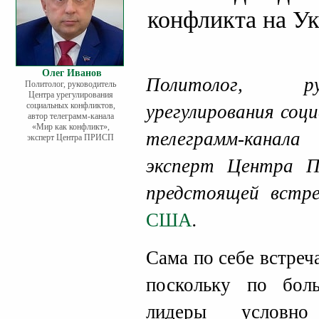
конфликта на У
Олег Иванов
Политолог, р
Политолог, руководитель
Центра урегулирования
социальных конфликтов,
урегулирования соц
автор телеграмм-канала
«Мир как конфликт»,
телеграмм-канал
эксперт Центра ПРИСП
эксперт Центра
предстоящей встр
США
.
Сама по себе встреч
поскольку по бол
лидеры условн