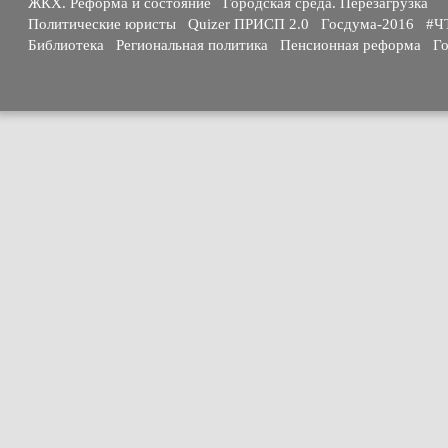
ЖКХ. Реформа и состояние
Городская среда. Перезагрузка
Политические юристы
Quizer ПРИСП 2.0
Госдума-2016
#Ч
Библиотека
Региональная политика
Пенсионная реформа
Го