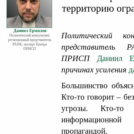
территорию огр
Даниил Ермилов
Политический кон
Политический консультант,
региональный представитель
РАПК, эксперт Центра
представитель 
ПРИСП
ПРИСП
Даниил Е
причинах усиления
д
Большинство объясн
Кто-то говорит – бе
угрозы. Кто-т
информационной
пропагандой.