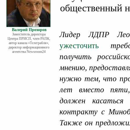
общественный н
Валерий Прохоров
Лидер ЛДПР Ле
Заместитель директора
Центра ПРИСП, член РАПК,
автор канала «Телеграбля»,
ужесточить
требо
директор информационного
агентства Newsroom24
получить российс
мнению, предоставл
нужно тем, что пр
лет вместо пяти
должен касаться
контракту с Миноб
Также он предложи