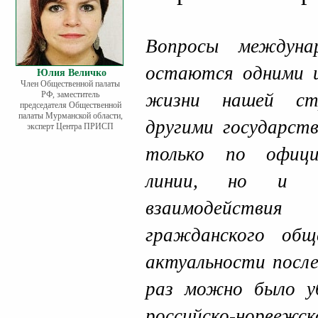
Вопросы междуна
остаются одними 
Юлия Величко
Член Общественной палаты
РФ, заместитель
жизни нашей ст
председателя Общественной
палаты Мурманской области,
другими государст
эксперт Центра ПРИСП
только по офици
линии, но и по
взаимодейств
гражданского об
актуальности после
раз можно было уб
российско-нор