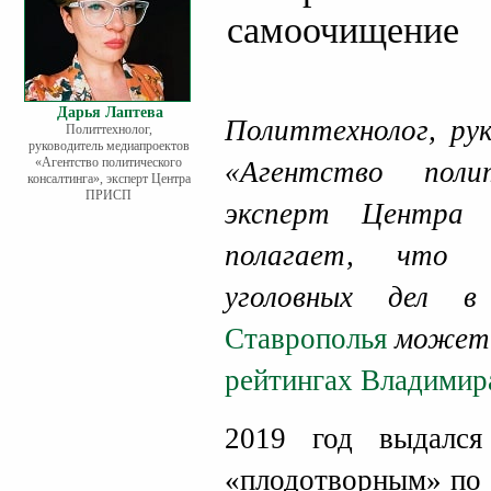
самоочищение
Дарья Лаптева
Политтехнолог, ру
Политтехнолог,
руководитель медиапроектов
«Агентство политического
«Агентство полит
консалтинга», эксперт Центра
ПРИСП
эксперт Центр
полагает, что к
уголовных дел в
Ставрополья
может 
рейтингах Владимир
2019 год выдался
«плодотворным» по 