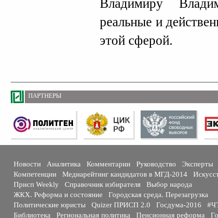
Владимиру Влади
реальные и действе
этой сферой.
ПАРТНЕРЫ
Новости
Аналитика
Комментарии
Руководство
Эксперты
Компетенции
Медиарейтинг кандидатов в МГД-2014
Искусс
Присп Weekly
Справочник избирателя
Выбор народа
ЖКХ. Реформа и состояние
Городская среда. Перезагрузка
Политические юристы
Quizer ПРИСП 2.0
Госдума-2016
#Ч
Библиотека
Региональная политика
Пенсионная реформа
Го