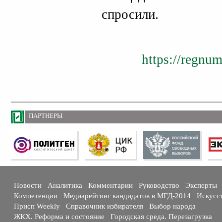
спросили.
https://regnu
ПАРТНЕРЫ
Новости
Аналитика
Комментарии
Руководство
Эксперты
Компетенции
Медиарейтинг кандидатов в МГД-2014
Искусс
Присп Weekly
Справочник избирателя
Выбор народа
ЖКХ. Реформа и состояние
Городская среда. Перезагрузка