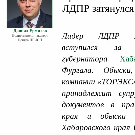
ЛДПР затянулся
Даниил Ермилов
Лидер ЛДПР Вл
Политтехнолог, эксперт
Центра ПРИСП
вступился за с
губернатора
Ха
Фургала. Обыски
компании «ТОРЭКС»
принадлежит супр
документов в пра
края и обыски 
Хабаровского края 