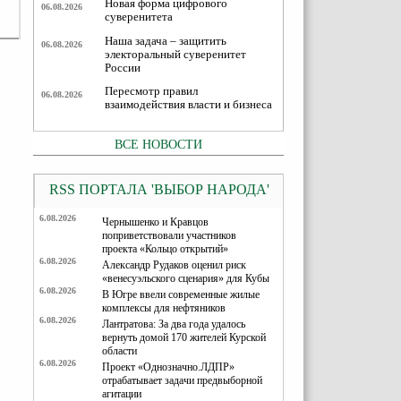
Новая форма цифрового
06.08.2026
суверенитета
Наша задача – защитить
06.08.2026
электоральный суверенитет
России
Пересмотр правил
06.08.2026
взаимодействия власти и бизнеса
ВСЕ НОВОСТИ
RSS ПОРТАЛА 'ВЫБОР НАРОДА'
6.08.2026
Чернышенко и Кравцов
поприветствовали участников
проекта «Кольцо открытий»
6.08.2026
Александр Рудаков оценил риск
«венесуэльского сценария» для Кубы
6.08.2026
В Югре ввели современные жилые
комплексы для нефтяников
6.08.2026
Лантратова: За два года удалось
вернуть домой 170 жителей Курской
области
6.08.2026
Проект «Однозначно.ЛДПР»
отрабатывает задачи предвыборной
агитации