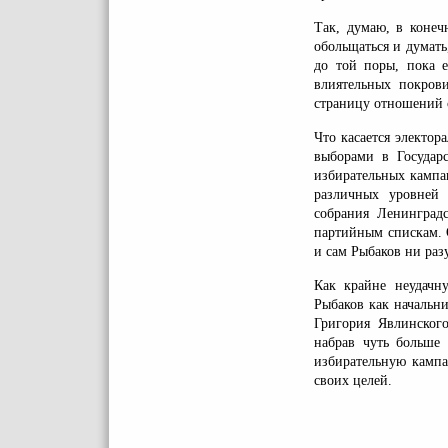
Так, думаю, в конеч
обольщаться и думать
до той поры, пока е
влиятельных покров
страницу отношений 
Что касается электор
выборами в Государ
избирательных кампа
различных уровней –
собрания Ленинград
партийным спискам. 
и сам Рыбаков ни раз
Как крайне неудачн
Рыбаков как начальн
Григория Явлинског
набрав чуть больше 
избирательную камп
своих целей.