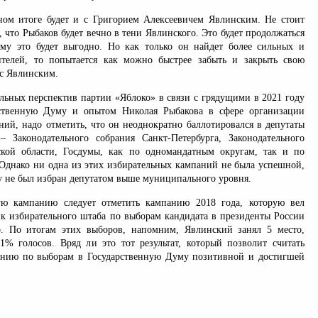
ном итоге будет и с Григорием Алексеевичем Явлинским. Не стоит
, что Рыбаков будет вечно в тени Явлинского. Это будет продолжаться
му это будет выгодно. Но как только он найдет более сильных и
ителей, то попытается как можно быстрее забыть и закрыть свою
с Явлинским.
альных перспектив партии «Яблоко» в связи с грядущими в 2021 году
ственную Думу и опытом Николая Рыбакова в сфере организации
ний, надо отметить, что он неоднократно баллотировался в депутаты
 Законодательного собрания Санкт-Петербурга, Законодательного
ской области, Госдумы, как по одномандатным округам, так и по
Однако ни одна из этих избирательных кампаний не была успешной,
у не был избран депутатом выше муниципального уровня.
ую кампанию следует отметить кампанию 2018 года, которую вел
ик избирательного штаба по выборам кандидата в президенты России
о. По итогам этих выборов, напомним, Явлинский занял 5 место,
1% голосов. Вряд ли это тот результат, который позволит считать
анию по выборам в Государственную Думу позитивной и достигшей