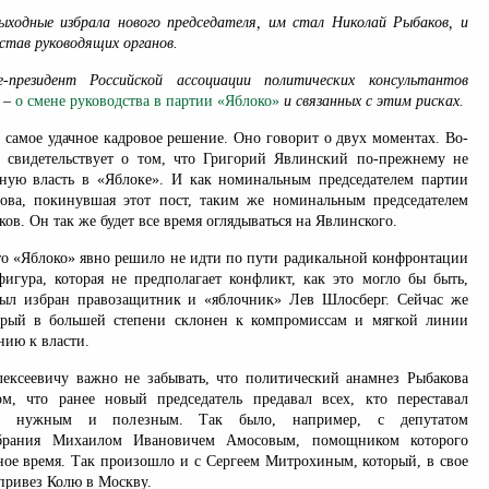
ыходные избрала нового председателя, им стал Николай Рыбаков, и
став руководящих органов.
е-президент Российской ассоциации политических консультантов
–
о смене руководства в партии «Яблоко»
и связанных с этим рисках.
е самое удачное кадровое решение. Оно говорит о двух моментах. Во-
 свидетельствует о том, что Григорий Явлинский по-прежнему не
ьную власть в «Яблоке». И как номинальным председателем партии
ова, покинувшая этот пост, таким же номинальным председателем
ков. Он так же будет все время оглядываться на Явлинского.
что «Яблоко» явно решило не идти по пути радикальной конфронтации
фигура, которая не предполагает конфликт, как это могло бы быть,
был избран правозащитник и «яблочник» Лев Шлосберг. Сейчас же
торый в большей степени склонен к компромиссам и мягкой линии
нию к власти.
ксеевичу важно не забывать, что политический анамнез Рыбакова
ом, что ранее новый председатель предавал всех, кто переставал
ь нужным и полезным. Так было, например, с депутатом
собрания Михаилом Ивановичем Амосовым, помощником которого
ное время. Так произошло и с Сергеем Митрохиным, который, в свое
 привез Колю в Москву.