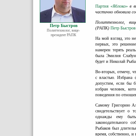
Партия «Яблоко»
в в
частично обновила со
Политтехнолог, виц
Петр Быстров
(РАПК)
Петр Быстров
Политтехнолог, вице-
президент РАПК
На мой взгляд, это н
первых, это решение
намерен терять реал
была Эмилия Слабун
будет и Николай Рыба
Во-вторых, отмечу, 
с властью. Избрана 
допустим, если бы 
избран человек, ко
поведения по отноше
Самому Григорию Але
свидетельствует о т
однажды ему быт
законодательного 
Рыбаков был длитель
время, собственно, и