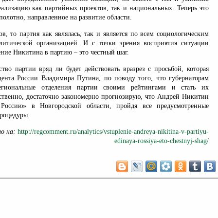
реализацию как партийных проектов, так и национальных. Теперь это
полотно, направленное на развитие области.
ов, то партия как являлась, так и является по всем социологическим
литической организацией. И с точки зрения восприятия ситуации
ние Никитина в партию – это честный шаг.
ство партии вряд ли будет действовать вразрез с просьбой, которая
дента России Владимира Путина, по поводу того, что губернаторам
региональные отделения партии своими рейтингами и стать их
тственно, достаточно закономерно прогнозирую, что Андрей Никитин
Россию» в Новгородской области, пройдя все предусмотренные
роцедуры.
но на:
http://regcomment.ru/analytics/vstuplenie-andreya-nikitina-v-partiyu-
edinaya-rossiya-eto-chestnyj-shag/