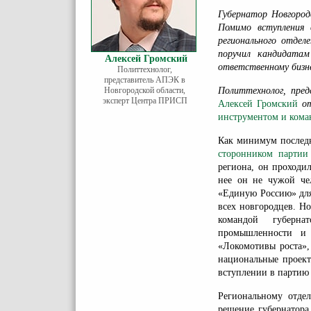
Губернатор Новгоро
Помимо вступления
регионального отдел
поручил кандидатам
Алексей Громский
ответственному бизне
Политтехнолог,
представитель АПЭК в
Новгородской области,
Политтехнолог, пре
эксперт Центра ПРИСП
Алексей Громский
о
инструментом и кома
Как минимум последн
сторонником партии
региона, он проходи
нее он не чужой че
«Единую Россию» для
всех новгородцев. Н
командой губерна
промышленности и 
«Локомотивы роста»,
национальные проект
вступлении в партию 
Региональному отде
решение губернатора