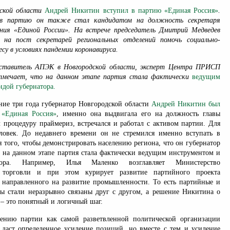
дской области
Андрей Никитин вступил в партию «Единая Россия»
.
 в партию он также стал кандидатом на должность секретаря
ения «Единой России». На встрече председатель Дмитрий Медведев
 на пост секретарей региональных отделений помочь социально-
су в условиях пандемии коронавируса.
дставитель АПЭК в Новгородской области, эксперт Центра ПРИСП
тмечает, что на данном этапе партия стала фактически
ведущим
ндой губернатора.
ие три года губернатор Новгородской области
Андрей Никитин был
 «Единая Россия»
, именно она выдвигала его на должность главы
л процедуру праймериз, встречался и работал с активом партии. Для
ловек. До недавнего времени он не стремился именно вступать в
 того, чтобы демонстрировать населению региона, что он губернатор
о на данном этапе партия стала фактически ведущим инструментом и
тора. Например, Илья Маленко возглавляет Министерство
торговли и при этом курирует развитие партийного проекта
 направленного на развитие промышленности. То есть партийные и
ы стали неразрывно связаны друг с другом, а решение Никитина о
– это понятный и логичный шаг.
лению партии как самой разветвленной политической организации
 даст определенное усиление позиций, но вместе с тем и усиление