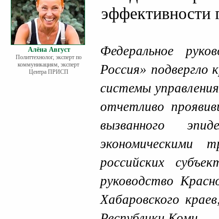
эффективности 
Федеральное руко
Алёна Август
Политтехнолог, эксперт по
коммуникациям, эксперт
Россия» подвергло 
Центра ПРИСП
системы управления
отчетливо проявивш
вызванного эпид
экономическими т
российских субъек
руководство Красн
Хабаровского краев
Республики Коми.