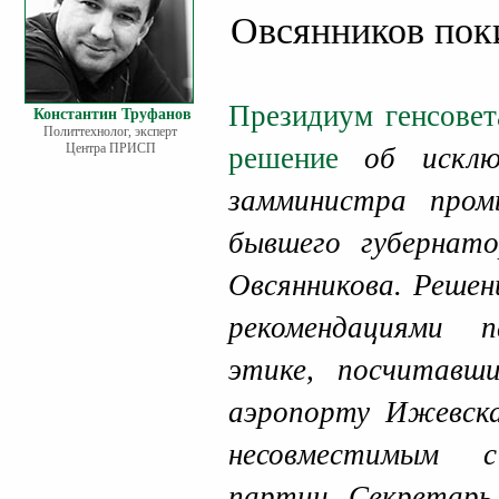
Овсянников пок
Президиум генсовет
Константин Труфанов
Политтехнолог, эксперт
Центра ПРИСП
решение
об исключ
замминистра пром
бывшего губерна
Овсянникова. Решен
рекомендациями 
этике, посчитавш
аэропорту Ижевска
несовместимым 
партии. Секретарь