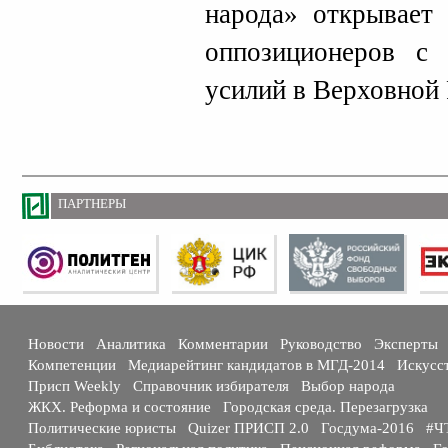
народа» открывает
оппозиционеров с 
усилий в Верховной 
ПАРТНЕРЫ
Новости
Аналитика
Комментарии
Руководство
Эксперты
Компетенции
Медиарейтинг кандидатов в МГД-2014
Искусс
Присп Weekly
Справочник избирателя
Выбор народа
ЖКХ. Реформа и состояние
Городская среда. Перезагрузка
Политические юристы
Quizer ПРИСП 2.0
Госдума-2016
#Ч