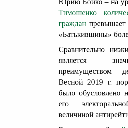
Юрию Бойко – на ур
Тимошенко колич
граждан
превышает 
«Батькивщины» боле
Сравнительно низки
является зна
преимуществом де
Весной 2019 г. по
было обусловлено н
его электоральн
величиной антирейти