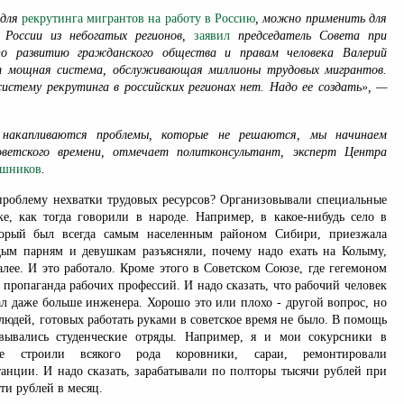
 для
рекрутинга мигрантов на работу в Россию
, можно применить для
 России из небогатых регионов,
заявил
председатель Совета при
по развитию гражданского общества и правам человека Валерий
т мощная система, обслуживающая миллионы трудовых мигрантов.
систему рекрутинга в российских регионах нет. Надо ее создать», —
накапливаются проблемы, которые не решаются, мы начинаем
ветского времени, отмечает политконсультант, эксперт Центра
ишников
.
роблему нехватки трудовых ресурсов? Организовывали специальные
е, как тогда говорили в народе. Например, в какое-нибудь село в
торый был всегда самым населенным районом Сибири, приезжала
дым парням и девушкам разъясняли, почему надо ехать на Колыму,
лее. И это работало. Кроме этого в Советском Союзе, где гегемоном
 пропаганда рабочих профессий. И надо сказать, что рабочий человек
ал даже больше инженера. Хорошо это или плохо - другой вопрос, но
людей, готовых работать руками в советское время не было. В помощь
овывались студенческие отряды. Например, я и мои сокурсники в
не строили всякого рода коровники, сараи, ремонтировали
анции. И надо сказать, зарабатывали по полторы тысячи рублей при
ти рублей в месяц.