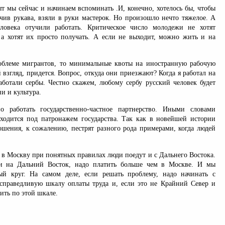
т мы сейчас и начинаем вспоминать .И, конечно, хотелось бы, чтобы
учив рукава, взяли в руки мастерок. Но произошло нечто тяжелое. А
еловека отучили работать. Критическое число молодежи не хотят
, а хотят их просто получать. А если не выходит, можно жить и на
облеме мигрантов, то минимальные квоты на иностранную рабочую
й взгляд, придется. Вопрос, откуда они приезжают? Когда я работал на
аботали сербы. Честно скажем, любому сербу русский человек будет
и и культура.
о работать государственно-частное партнерство. Иными словами
ходится под патронажем государства. Так как в новейшей истории
ошения, к сожалению, пестрят разного рода примерами, когда людей
 в Москву при понятных правилах люди поедут и с Дальнего Востока.
и на Дальний Восток, надо платить больше чем в Москве. И мы
ый круг. На самом деле, если решать проблему, надо начинать с
 справедливую шкалу оплаты труда и, если это не Крайний Север и
ить по этой шкале.