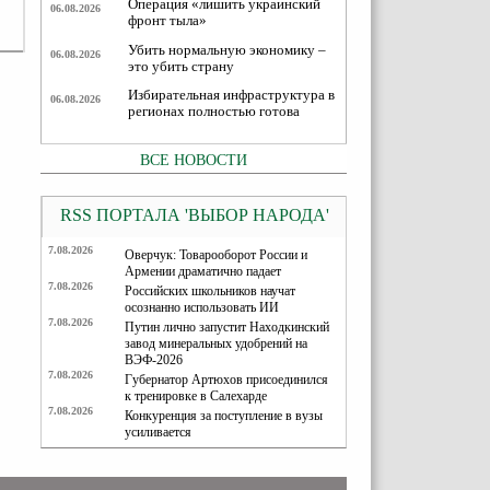
Операция «лишить украинский
06.08.2026
фронт тыла»
Убить нормальную экономику –
06.08.2026
это убить страну
Избирательная инфраструктура в
06.08.2026
регионах полностью готова
ВСЕ НОВОСТИ
RSS ПОРТАЛА 'ВЫБОР НАРОДА'
7.08.2026
Оверчук: Товарооборот России и
Армении драматично падает
7.08.2026
Российских школьников научат
осознанно использовать ИИ
7.08.2026
Путин лично запустит Находкинский
завод минеральных удобрений на
ВЭФ-2026
7.08.2026
Губернатор Артюхов присоединился
к тренировке в Салехарде
7.08.2026
Конкуренция за поступление в вузы
усиливается