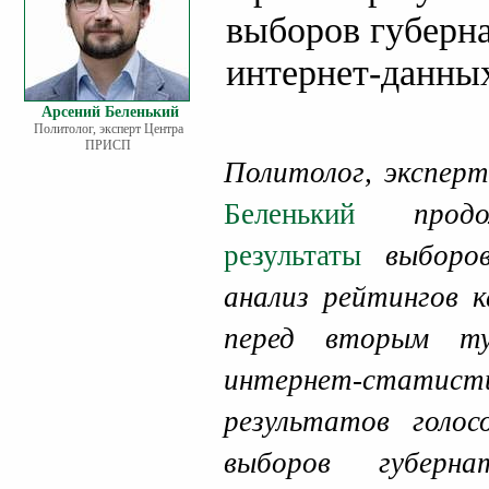
выборов губерна
интернет-данны
Арсений Беленький
Политолог, эксперт Центра
ПРИСП
Политолог, экспе
Беленький
про
результаты
выборо
анализ рейтингов 
перед вторым ту
интернет-статис
результатов голо
выборов губер