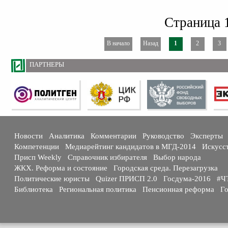
Страница 1
В начало
Назад
1
2
3
ПАРТНЕРЫ
Новости
Аналитика
Комментарии
Руководство
Эксперты
Компетенции
Медиарейтинг кандидатов в МГД-2014
Искусс
Присп Weekly
Справочник избирателя
Выбор народа
ЖКХ. Реформа и состояние
Городская среда. Перезагрузка
Политические юристы
Quizer ПРИСП 2.0
Госдума-2016
#Ч
Библиотека
Региональная политика
Пенсионная реформа
Го