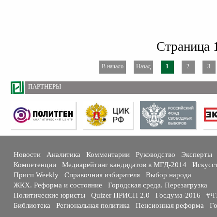
Страница 1
В начало
Назад
1
2
3
ПАРТНЕРЫ
Новости
Аналитика
Комментарии
Руководство
Эксперты
Компетенции
Медиарейтинг кандидатов в МГД-2014
Искусс
Присп Weekly
Справочник избирателя
Выбор народа
ЖКХ. Реформа и состояние
Городская среда. Перезагрузка
Политические юристы
Quizer ПРИСП 2.0
Госдума-2016
#Ч
Библиотека
Региональная политика
Пенсионная реформа
Го