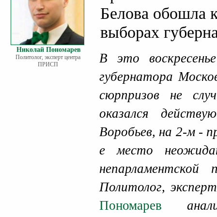
Белова обошла 
выборах губерн
Николай Пономарев
В это воскресен
Политолог, эксперт центра
ПРИСП
губернатора Москов
сюрпризов не слу
оказался действу
Воробьев, на 2-м -
е место неожида
непарламентской 
Политолог, экспе
Пономарев
анализ