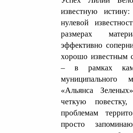
Успех Лилии Бело
известную истину
нулевой известнос
размерах мате
эффективно соперни
хорошо известным с
– в рамках камп
муниципального 
«Альянса Зеленых
четкую повестку
проблемам терри
просто запомина