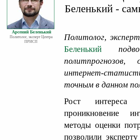
Беленький - са
Арсений Беленький
Политолог, экспе
Политолог, эксперт Центра
ПРИСП
Беленький
под
политпрогнозов,
интернет-статисти
точным в данном по
Рост интереса
проникновение и
методы оценки потр
позволили экспер