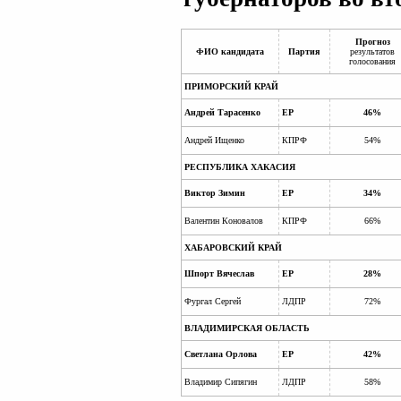
Прогноз
ФИО кандидата
Партия
результатов
голосования
ПРИМОРСКИЙ КРАЙ
Андрей Тарасенко
ЕР
46%
Андрей Ищенко
КПРФ
54%
РЕСПУБЛИКА ХАКАСИЯ
Виктор Зимин
ЕР
34%
Валентин Коновалов
КПРФ
66%
ХАБАРОВСКИЙ КРАЙ
Шпорт Вячеслав
ЕР
28%
Фургал Сергей
ЛДПР
72%
ВЛАДИМИРСКАЯ ОБЛАСТЬ
Светлана Орлова
ЕР
42%
Владимир Сипягин
ЛДПР
58%