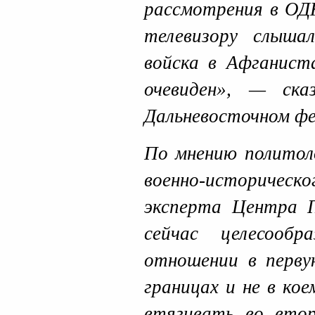
рассмотрения в ОДК
телевизору слыша
войска в Афганист
очевиден», — ска
Дальневосточном фе
По мнению политоло
военно-историче
эксперта Центр
сейчас целесообр
отношении в перву
границах и не в кое
втягивать во вто