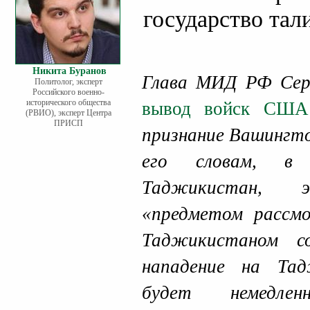
государство тал
Никита Буранов
Глава МИД РФ Сер
Политолог, эксперт
Российского военно-
исторического общества
вывод войск США 
(РВИО), эксперт Центра
ПРИСП
признание Вашингто
его словам, в 
Таджикистан,
«предметом рассм
Таджикистаном с
нападение на Тад
будет немедле