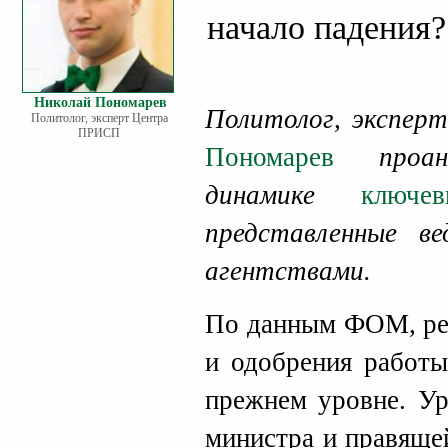
начало падения?
Николай Пономарев
Политолог, экспе
Политолог, эксперт Центра
ПРИСП
Пономарев
проана
динамике
ключе
представленные ве
агентствами.
По данным ФОМ, рей
и одобрения работы
прежнем уровне. Ур
министра и правяще