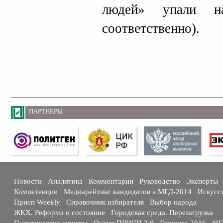
людей» упали
соответственно).
ПАРТНЕРЫ
Новости
Аналитика
Комментарии
Руководство
Эксперты
Компетенции
Медиарейтинг кандидатов в МГД-2014
Искусс
Присп Weekly
Справочник избирателя
Выбор народа
ЖКХ. Реформа и состояние
Городская среда. Перезагрузка