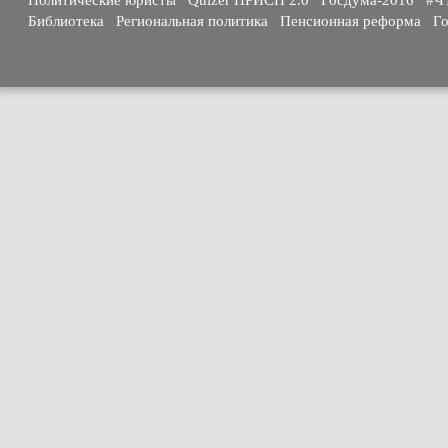
Политические юристы
Quizer ПРИСП 2.0
Госдума-2016
#Ч
Библиотека
Региональная политика
Пенсионная реформа
Го