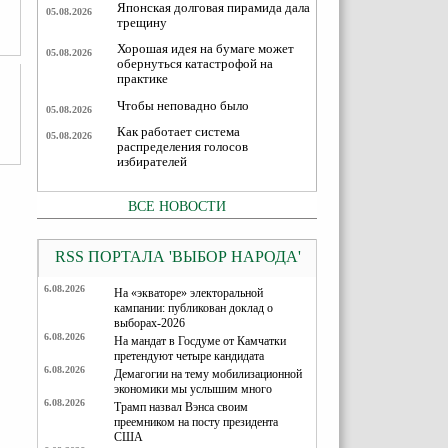
Японская долговая пирамида дала
05.08.2026
трещину
Хорошая идея на бумаге может
05.08.2026
обернуться катастрофой на
практике
Чтобы неповадно было
05.08.2026
Как работает система
05.08.2026
распределения голосов
избирателей
ВСЕ НОВОСТИ
RSS ПОРТАЛА 'ВЫБОР НАРОДА'
6.08.2026
На «экваторе» электоральной
кампании: публикован доклад о
выборах-2026
6.08.2026
На мандат в Госдуме от Камчатки
претендуют четыре кандидата
6.08.2026
Демагогии на тему мобилизационной
экономики мы услышим много
6.08.2026
Трамп назвал Вэнса своим
преемником на посту президента
США