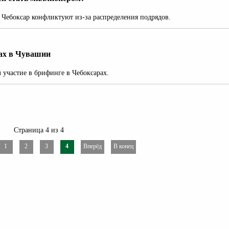
Чебоксар конфликтуют из-за распределения подрядов.
рах в Чувашии
участие в брифинге в Чебоксарах.
Страница 4 из 4
1
2
3
4
Вперёд
В конец