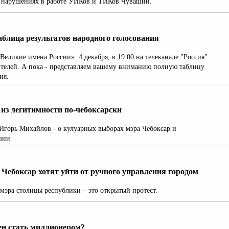
х нарушениях в работе УИКов и ТИКов Чувашии.
аблица результатов народного голосования
еликие имена России». 4 декабря, в 19.00 на телеканале "Россия"
ителей. А пока - представляем вашему вниманию полную таблицу
ия.
из легитимности по-чебоксарски
горь Михайлов - о кулуарных выборах мэра Чебоксар и
шии
Чебоксар хотят уйти от ручного управления городом
 мэра столицы республики – это открытый протест.
ен стать миллионером?