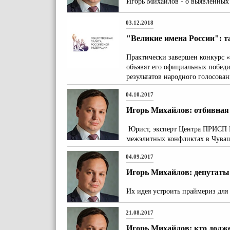
Игорь Михайлов - о выявленны
03.12.2018
"Великие имена России": т
Практически завершен конкурс «В
объявят его официальных побед
результатов народного голосован
04.10.2017
Игорь Михайлов: отбивная 
Юрист, эксперт Центра ПРИСП И
межэлитных конфликтах в Чува
04.09.2017
Игорь Михайлов: депутаты 
Их идея устроить праймериз для
21.08.2017
Игорь Михайлов: кто долж