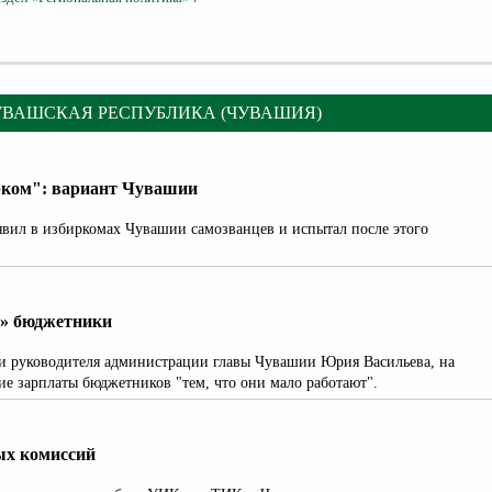
УВАШСКАЯ РЕСПУБЛИКА (ЧУВАШИЯ)
рком": вариант Чувашии
явил в избиркомах Чувашии самозванцев и испытал после этого
е» бюджетники
и руководителя администрации главы Чувашии Юрия Васильева, на
ие зарплаты бюджетников "тем, что они мало работают".
ых комиссий