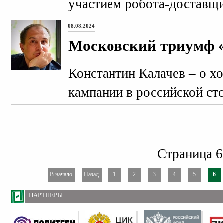
участием робота-доставщи
08.08.2024
Московский триумф 
Константин Калачев – о х
кампании в российской ст
Страница 6
В начало
Назад
1
2
3
4
5
6
ПАРТНЕРЫ