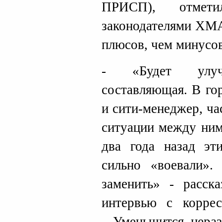
ПРИСП), отмет
законодателями ХМА
плюсов, чем минусо
- «Будет улучш
составляющая. В гор
и сити-менеджер, ч
ситуации между ним
два года назад эт
сильно «воевали».
заменить» - расск
интервью с корре
- Уменьшится нераз