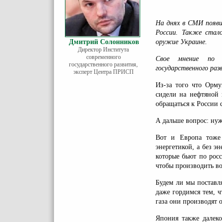
На днях в СМИ появи
России. Также стало
Дмитрий Солонников
оружие Украине.
Директор Института
современного
Свое мнение по э
государственного развития,
государственного ра
эксперт Центра ПРИСП
Из-за того что Орму
сидели на нефтяной 
обращаться к России 
А дальше вопрос: ну
Вот и Европа тоже
энергетикой, а без э
которые бьют по рос
чтобы производить в
Будем ли мы поставл
даже гордимся тем, 
газа они производят 
Япония также далек