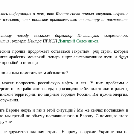
лась информация о том, что Япония снова начала закупать нефть в
 известно, что японское правительство не планирует поставлять
тому поводу высказал директор Института современного
звития, эксперт Центра ПРИСП
Дмитрий Солонников
.
зский пролив продолжает оставаться закрытым, ряд стран, которые
игле арабских монархий, теперь ищут альтернативные пути и будут
с просьбой о помощи.
жно ли нам помогать всем абсолютно?
 может попросить российскую нефть и газ. У них проблемы с
нергии плохо работают заводы, производящие беспилотники и ракеты,
сийской территории, по мирным городам России. Им нужна энергия,
ооружения.
ять Европе нефть и газ в этой ситуации? Мы же сейчас поставляем и
что мы третий по объему поставщик газа в Европу. С помощью этого
оружие.
о не дружественная нам страна. Напрямую оружие Украине она не