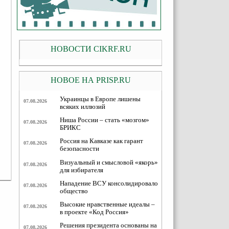
НОВОСТИ CIKRF.RU
НОВОЕ НА PRISP.RU
Украинцы в Европе лишены
07.08.2026
всяких иллюзий
Ниша России – стать «мозгом»
07.08.2026
БРИКС
Россия на Кавказе как гарант
07.08.2026
безопасности
Визуальный и смысловой «якорь»
07.08.2026
для избирателя
Нападение ВСУ консолидировало
07.08.2026
общество
Высокие нравственные идеалы –
07.08.2026
в проекте «Код Россия»
Решения президента основаны на
07.08.2026