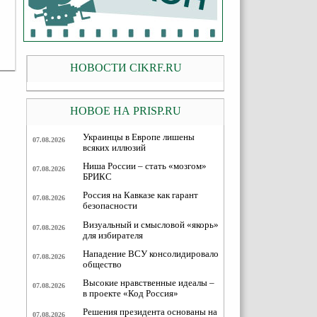
НОВОСТИ CIKRF.RU
НОВОЕ НА PRISP.RU
Украинцы в Европе лишены
07.08.2026
всяких иллюзий
Ниша России – стать «мозгом»
07.08.2026
БРИКС
Россия на Кавказе как гарант
07.08.2026
безопасности
Визуальный и смысловой «якорь»
07.08.2026
для избирателя
Нападение ВСУ консолидировало
07.08.2026
общество
Высокие нравственные идеалы –
07.08.2026
в проекте «Код Россия»
Решения президента основаны на
07.08.2026