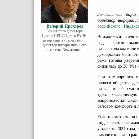
Заместитель дирек
директор информаци
Валерий Прохоров
российского «Индекса
Заместитель директора
Центра ПРИСП, член РАПК,
Внимательно изучи
автор канала «Телеграбля»,
года — картина вырис
директор информационного
начала года мы видим
агентства Newsroom24
декабрьских 65,5. Э
реже готовы уверенн
снизилась до 30,4%) 
При этом хоронить с
нашего общества дер
называют себя счаст
здесь классическу
макроповестки, люди
бытовом комфорте и л
Если посмотреть на и
индекс составлял жа
усталость 2021 года,
находится на гран