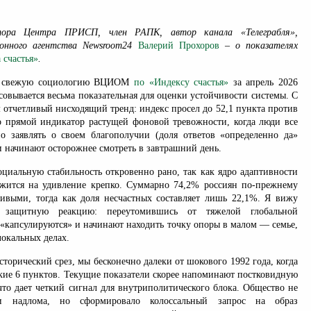
тора Центра ПРИСП, член РАПК, автор канала «Телеграбля»,
онного агентства Newsroom24
Валерий Прохоров
– о показателях
 счастья»
.
л свежую социологию ВЦИОМ
по «Индексу счастья»
за апрель 2026
овывается весьма показательная для оценки устойчивости системы. С
 отчетливый нисходящий тренд: индекс просел до 52,1 пункта против
то прямой индикатор растущей фоновой тревожности, когда люди все
о заявлять о своем благополучии (доля ответов «определенно да»
и начинают осторожнее смотреть в завтрашний день.
оциальную стабильность откровенно рано, так как ядро адаптивности
жится на удивление крепко. Суммарно 74,2% россиян по-прежнему
ливыми, тогда как доля несчастных составляет лишь 22,1%. Я вижу
ю защитную реакцию: переутомившись от тяжелой глобальной
 «капсулируются» и начинают находить точку опоры в малом — семье,
окальных делах.
сторический срез, мы бесконечно далеки от шокового 1992 года, когда
лкие 6 пунктов. Текущие показатели скорее напоминают постковидную
 что дает четкий сигнал для внутриполитического блока. Общество не
и надлома, но сформировало колоссальный запрос на образ