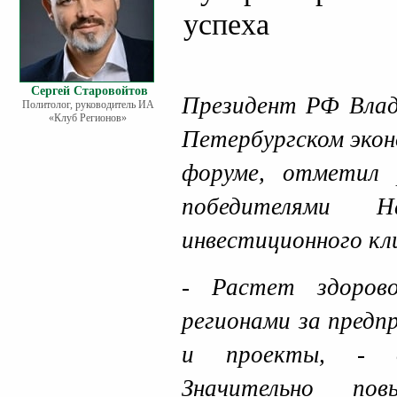
успеха
Сергей Старовойтов
Президент РФ Влад
Политолог, руководитель ИА
«Клуб Регионов»
Петербургском эко
форуме, отметил 
победителями На
инвестиционного кл
- Растет здоров
регионами за предп
и проекты, - о
Значительно пов