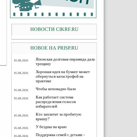
НОВОСТИ CIKRF.RU
НОВОЕ НА PRISP.RU
Японская долговая пирамида дала
05.08.2026
трещину
Хорошая идея на бумаге может
05.08.2026
обернуться катастрофой на
практике
Чтобы неповадно было
05.08.2026
Как работает система
05.08.2026
распределения голосов
избирателей
Кто заплатит за пробитую
05.08.2026
крышу?
У бездны на краю
05.08.2026
Поддержка семей с детьми –
05.08.2026