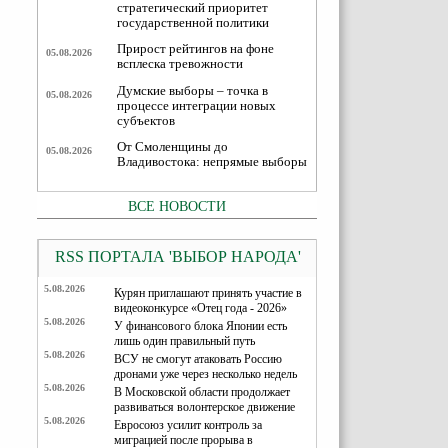
стратегический приоритет
государственной политики
Прирост рейтингов на фоне
05.08.2026
всплеска тревожности
Думские выборы – точка в
05.08.2026
процессе интеграции новых
субъектов
От Смоленщины до
05.08.2026
Владивостока: непрямые выборы
ВСЕ НОВОСТИ
RSS ПОРТАЛА 'ВЫБОР НАРОДА'
5.08.2026
Курян приглашают принять участие в
видеоконкурсе «Отец года - 2026»
5.08.2026
У финансового блока Японии есть
лишь один правильный путь
5.08.2026
ВСУ не смогут атаковать Россию
дронами уже через несколько недель
5.08.2026
В Московской области продолжает
развиваться волонтерское движение
5.08.2026
Евросоюз усилит контроль за
миграцией после прорыва в