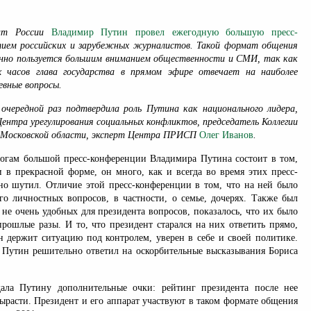
ент России
Владимир Путин провел ежегодную большую пресс-
ием российских и зарубежных журналистов. Такой формат общения
нно пользуется большим вниманием общественности и СМИ, так как
х часов глава государства в прямом эфире отвечает на наиболее
евные вопросы.
 очередной раз подтвердила роль Путина как национального лидера,
Центра урегулирования социальных конфликтов, председатель Коллегии
 Московской области, эксперт Центра ПРИСП
Олег Иванов
.
огам большой пресс-конференции Владимира Путина состоит в том,
и в прекрасной форме, он много, как и всегда во время этих пресс-
но шутил. Отличие этой пресс-конференции в том, что на ней было
го личностных вопросов, в частности, о семье, дочерях. Также был
 не очень удобных для президента вопросов, показалось, что их было
прошлые разы. И то, что президент старался на них ответить прямо,
он держит ситуацию под контролем, уверен в себе и своей политике.
Путин решительно ответил на оскорбительные высказывания Бориса
дала Путину дополнительные очки: рейтинг президента после нее
ырасти. Президент и его аппарат участвуют в таком формате общения