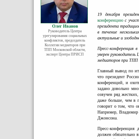
19 декабря презид
конференцию
с участ
Олег Иванов
президента традицио
Руководитель Центра
в течение нескольки
урегулирования социальных
актуальные и злободн
конфликтов, председатель
Коллегии медиаторов при
Пресс-конференция в
ТПП Московской области,
эксперт Центра ПРИСП
уверен руководитель 
медиаторов при ТПП
Главный вывод по ит
что президент Росси
конференций, и охот
задано довольно мно
озвучен ряд жестких,
даже больше, чем в 
говорит о том, что 
Например, Владимир 
Джонсона.
Пресс-конференция 
должен обязательно в