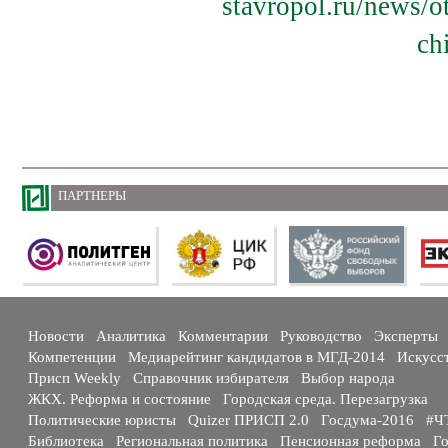
stavropol.ru/news/o
ch
ПАРТНЕРЫ
Новости
Аналитика
Комментарии
Руководство
Эксперты
Компетенции
Медиарейтинг кандидатов в МГД-2014
Искусс
Присп Weekly
Справочник избирателя
Выбор народа
ЖКХ. Реформа и состояние
Городская среда. Перезагрузка
Политические юристы
Quizer ПРИСП 2.0
Госдума-2016
#Ч
Библиотека
Региональная политика
Пенсионная реформа
Го