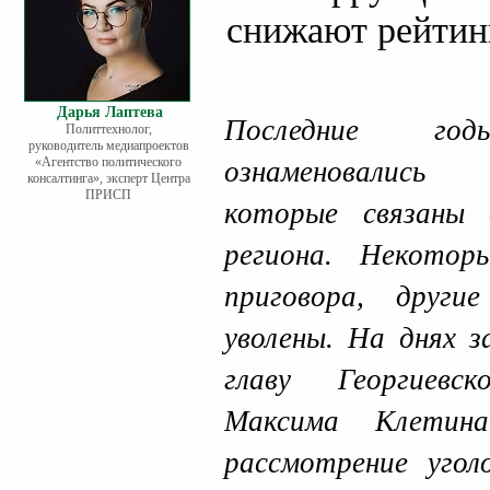
снижают рейтин
Дарья Лаптева
Последние
Политтехнолог,
руководитель медиапроектов
«Агентство политического
ознаменовались 
консалтинга», эксперт Центра
ПРИСП
которые связаны 
региона. Некото
приговора, друг
уволены. На днях з
главу Георгиевс
Максима Клетин
рассмотрение угол