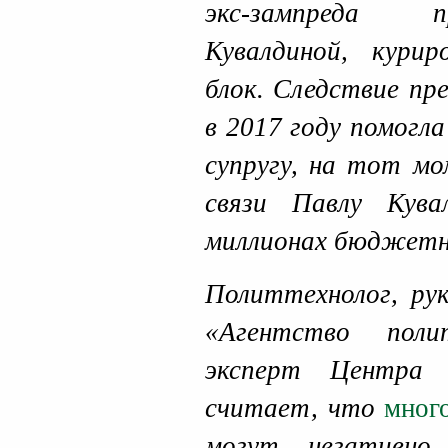
экс-зампреда 
Кувалдиной, курир
блок. Следствие пр
в 2017 году помогл
супругу, на тот м
связи Павлу Кув
миллионах бюджетн
Политтехнолог, ру
«Агентство полит
эксперт Центр
считает, что
мног
могут негативно