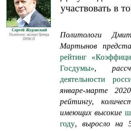
участвовать в т
Сергей Журавский
Политологи Дми
Политолог, эксперт Центра
ПРИСП
Мартынов предста
рейтинг «Коэффици
Госдумы»
, расс
деятельности росс
январе-марте 202
рейтингу, количе
имеющих высокие
ш
году
, выросло на 