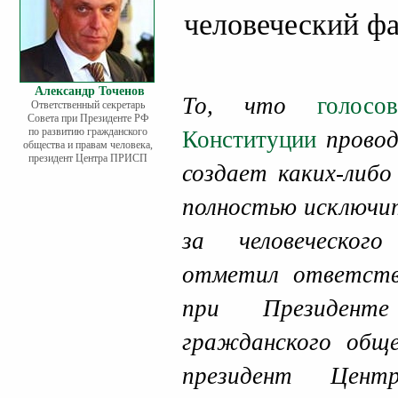
человеческий ф
Александр Точенов
То, что
голос
Ответственный секретарь
Совета при Президенте РФ
по развитию гражданского
Конституции
провод
общества и правам человека,
президент Центра ПРИСП
создает каких-либо
полностью исключит
за человеческог
отметил ответств
при Президен
гражданского обще
президент Це