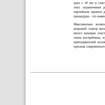
ценз с 18 лет и уча
этих ограничения 
партийном проекте д
процедуры - это веяни
Максимально возмо
широкий спектр жела
много женщин участв
очень востребован, 
преподавателей вузо
признак современного