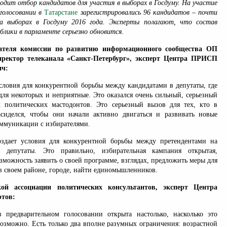
одит отбор кандидатов для участия в выборах в Госдуму. На участие
голосовании в
Татарстане
зарегистрировались 96 кандидатов – почти
на выборах в Госдуму 2016 года. Эксперты полагают, что состав
блики в парламенте серьезно обновится.
ателя комиссии по развитию информационного сообщества ОП
иректор телеканала «Санкт-Петербург», эксперт Центра ПРИСП
ич:
словия для конкурентной борьбы между кандидатами в депутаты, где
для некоторых и неприятные. Это оказался очень сильный, серьезный
 политических мастодонтов. Это серьезный вызов для тех, кто в
сиделся, чтобы они начали активно двигаться и развивать новые
оммуникации с избирателями.
здает условия для конкурентной борьбы между претендентами на
 депутаты. Это правильно, избирательная кампания открытая,
озможность заявить о своей программе, взглядах, предложить меры для
в своем районе, городе, найти единомышленников.
кой ассоциации политических консультантов, эксперт Центра
тов:
 предварительном голосовании открыта настолько, насколько это
озможно. Есть только два вполне разумных ограничения: возрастной