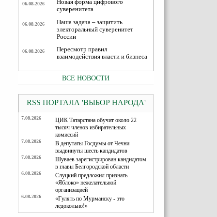
Новая форма цифрового
06.08.2026
суверенитета
Наша задача – защитить
06.08.2026
электоральный суверенитет
России
Пересмотр правил
06.08.2026
взаимодействия власти и бизнеса
ВСЕ НОВОСТИ
RSS ПОРТАЛА 'ВЫБОР НАРОДА'
7.08.2026
ЦИК Татарстана обучит около 22
тысяч членов избирательных
комиссий
7.08.2026
В депутаты Госдумы от Чечни
выдвинуты шесть кандидатов
7.08.2026
Шуваев зарегистрирован кандидатом
в главы Белгородской области
6.08.2026
Слуцкий предложил признать
«Яблоко» нежелательной
организацией
6.08.2026
«Гулять по Мурманску - это
ледокольно!»