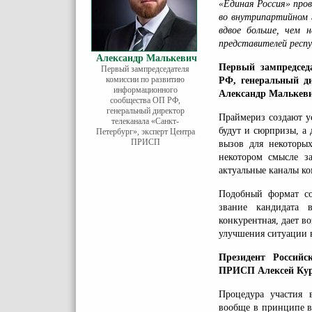
«Единая Россия» пров
во внутрипартийном 
вдвое больше, чем 
представителей респу
Александр Малькевич
Первый зампредсед
Первый зампредседателя
комиссии по развитию
РФ, генеральный д
информационного
Александр Малькев
сообщества ОП РФ,
генеральный директор
Праймериз создают у
телеканала «Санкт-
будут и сюрпризы, а 
Петербург», эксперт Центра
ПРИСП
вызов для некоторых
некотором смысле за
актуальные каналы к
Подобный формат со
звание кандидата в
конкурентная, дает в
улучшения ситуации 
Президент Российс
ПРИСП Алексей Кур
Процедура участия в
вообще в принципе в