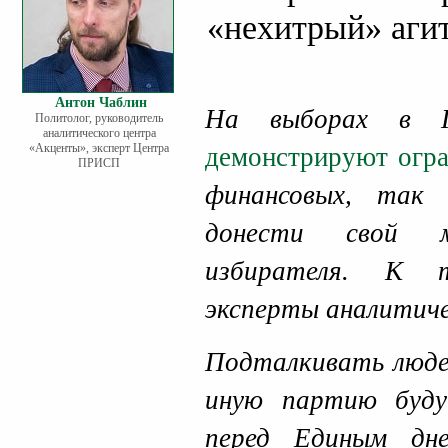
«нехитрый» аги
Антон Чаблин
На выборах в Г
Политолог, руководитель
аналитического центра
«Акценты», эксперт Центра
демонстрируют огра
ПРИСП
финансовых, так
донести свой 
избирателя. К 
эксперты аналитич
Подталкивать людей
иную партию буд
перед Единым дне