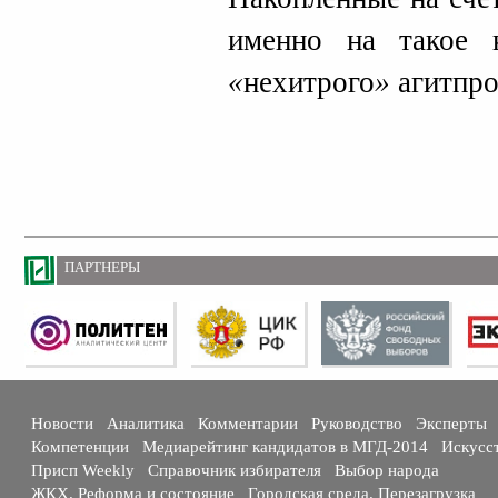
именно на такое к
«
нехитрого
»
агитпро
ПАРТНЕРЫ
Новости
Аналитика
Комментарии
Руководство
Эксперты
Компетенции
Медиарейтинг кандидатов в МГД-2014
Искусс
Присп Weekly
Справочник избирателя
Выбор народа
ЖКХ. Реформа и состояние
Городская среда. Перезагрузка