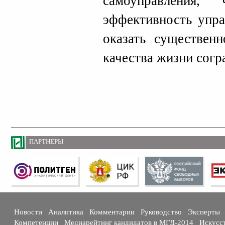
самоуправления,
эффективность упра
оказать существен
качества жизни согр
ПАРТНЕРЫ
Новости
Аналитика
Комментарии
Руководство
Эксперты
Компетенции
Медиарейтинг кандидатов в МГД-2014
Искусс