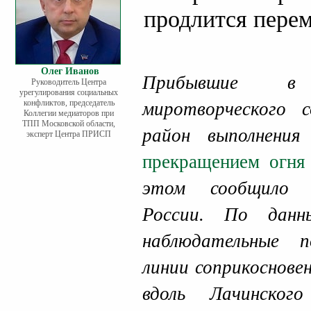
продлится пере
Олег Иванов
Прибывшие в
Руководитель Центра
урегулирования социальных
конфликтов, председатель
миротворческого с
Коллегии медиаторов при
ТПП Московской области,
район выполнени
эксперт Центра ПРИСП
прекращением огня
этом сообщило 
России. По данн
наблюдательные 
линии соприкоснове
вдоль Лачинског