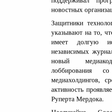
поддерживал прог
новостных организа
Защитники технолог
указывают на то, ч
имеет долгую и
независимых журнал
новый медиако
лоббирования с
медиахолдингов, с
активность проявля
Руперта Мердока.