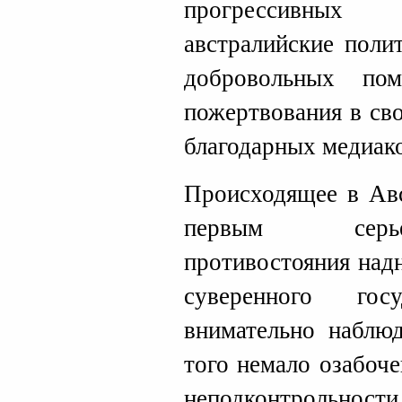
прогрессивных
австралийские поли
добровольных по
пожертвования в св
благодарных медиак
Происходящее в Авс
первым серье
противостояния над
суверенного гос
внимательно наблю
того немало озабоч
неподконтрольн