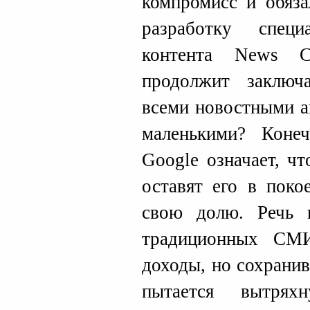
компромисс и обяза
разработку спец
контента News C
продолжит заключ
всеми новостными а
маленькими? Коне
Google означает, ч
оставят его в поко
свою долю. Речь 
традиционных СМИ
доходы, но сохрани
пытается вытрях