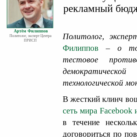
рекламный бюд
Артём Филиппов
Политолог, эксп
Политолог, эксперт Центра
ПРИСП
Филиппов
– о том
тестовое против
демократической
технологической мо
В жесткий клинч во
сеть мира Facebook 
в течение несколь
договориться по по