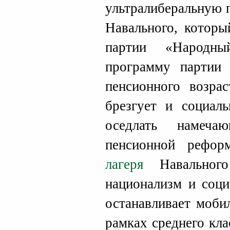
ультралиберальную п
Навального, которы
партии «Народн
программу партии
пенсионного возра
брезгует и социал
оседлать намеча
пенсионной рефо
лагеря
Навального
национализм и соци
останавливает моби
рамках среднего кла