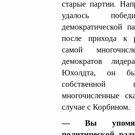
старые партии. Нап
удалось побе
демократической 
после прихода к 
самой многочисл
демократов лиде
Юхолдта, он бы
собственной п
многочисленные с
случае с Корбином.
— Вы упомян
политической рад