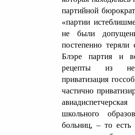
партийной бюрократ
«партии истеблишме
не были допущен
постепенно теряли 
Блэре партия и во
рецепты из неол
приватизация госсо
частично приватизи
авиадиспетчерска
школьного образо
больниц, – то есть