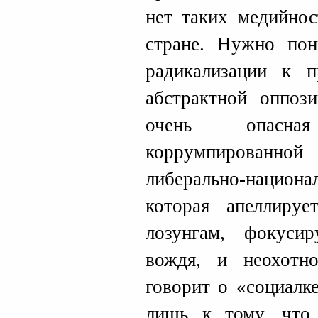
нет таких медийнос
стране. Нужно пон
радикализации к 
абстрактной оппоз
очень опасна
коррумпированно
либерально-национ
которая апеллиру
лозунгам, фокуси
вождя, и неохотн
говорит о «социалке
лишь к тому, что