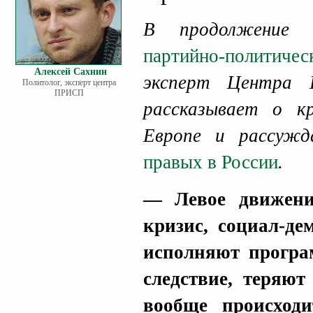
В продолжение 
партийно-политиче
Алексей Сахнин
эксперт Центр
Политолог, эксперт центра
ПРИСП
рассказывает о к
Европе и рассуж
правых в России
.
— Левое движени
кризис, социал-де
исполняют програ
следствие, теряют
вообще происход