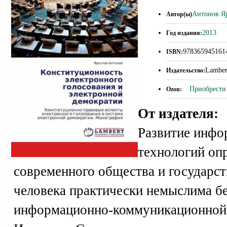
Антонов Я
Автор(ы)
2013
Год издания:
978365945161
ISBN:
Lamber
Издательство:
Приобрести 
Ozon:
От издателя:
Развитие инф
технологий опр
современного общества и государст
человека практически немыслима б
информационно-коммуникационной с