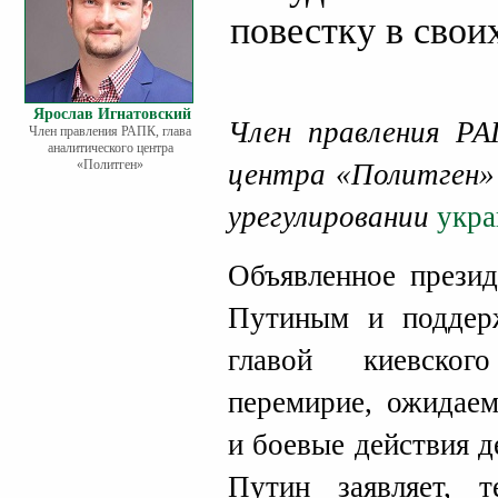
повестку в свои
Ярослав Игнатовский
Член правления РА
Член правления РАПК, глава
аналитического центра
«Политген»
центра «Политген
урегулировании
укра
Объявленное прези
Путиным и поддер
главой киевског
перемирие, ожидаем
и боевые действия 
Путин заявляет, 