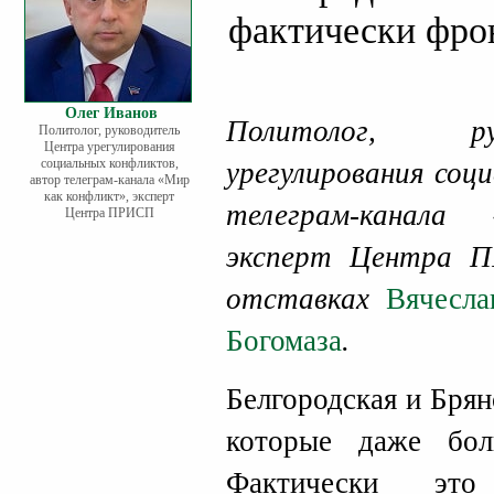
фактически фро
Олег Иванов
Политолог, р
Политолог, руководитель
Центра урегулирования
социальных конфликтов,
урегулирования соц
автор телеграм-канала «Мир
как конфликт», эксперт
телеграм-канала
Центра ПРИСП
эксперт Центра
отставках
Вячесла
Богомаза
.
Белгородская и Брян
которые даже бол
Фактически это